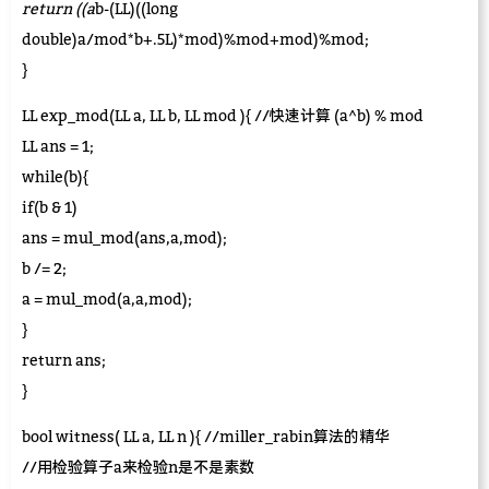
return ((a
b-(LL)((long
double)a/mod*b+.5L)*mod)%mod+mod)%mod;
}
LL exp_mod(LL a, LL b, LL mod ){ //快速计算 (a^b) % mod
LL ans = 1;
while(b){
if(b & 1)
ans = mul_mod(ans,a,mod);
b /= 2;
a = mul_mod(a,a,mod);
}
return ans;
}
bool witness( LL a, LL n ){ //miller_rabin算法的精华
//用检验算子a来检验n是不是素数