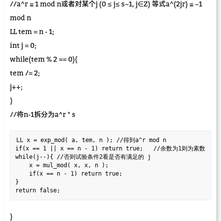
//a^r ≡ 1 mod n或者对某个j (0 ≤ j≤ s−1, j∈Z) 等式a^(2jr) ≡ −1
mod n
LL tem = n - 1;
int j = 0;
while(tem % 2 == 0){
tem /= 2;
j++;
}
//将n-1拆分为a^r * s
LL x = exp_mod( a, tem, n ); //得到a^r mod n  

if(x == 1 || x == n - 1) return true;   //余数为1则为素数  

while(j--){ //否则试验条件2看是否有满足的 j    

    x = mul_mod( x, x, n );  

    if(x == n - 1) return true;  

}  

}