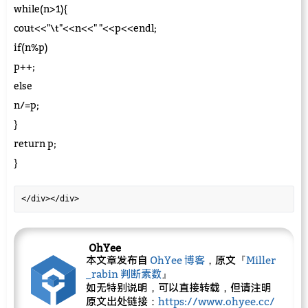
while(n>1){
cout<<"\t"<<n<<" "<<p<<endl;
if(n%p)
p++;
else
n/=p;
}
return p;
}
</div></div>
OhYee
本文章发布自
OhYee 博客
，原文『
Miller
_rabin 判断素数
』
如无特别说明，可以直接转载，但请注明
原文出处链接：
https://www.ohyee.cc/