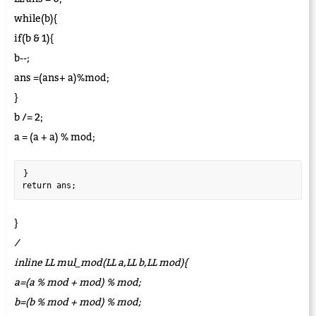
while(b){
if(b & 1){
b--;
ans =(ans+ a)%mod;
}
b /= 2;
a = (a + a) % mod;
}  

}
/
inline LL mul_mod(LL a,LL b,LL mod){
a=(a % mod + mod) % mod;
b=(b % mod + mod) % mod;