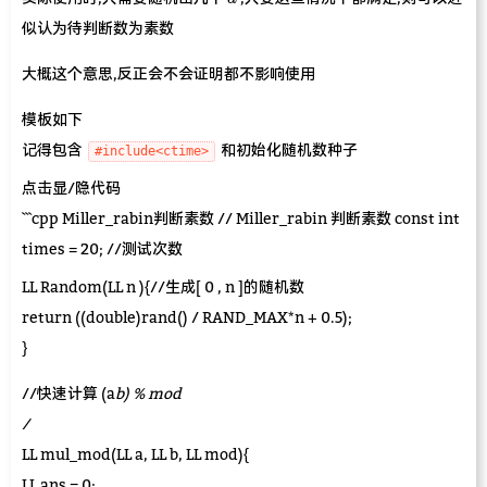
似认为待判断数为素数
大概这个意思,反正会不会证明都不影响使用
模板如下
记得包含
和初始化随机数种子
#include<ctime>
点击显/隐代码
```cpp Miller_rabin判断素数 // Miller_rabin 判断素数 const int
times = 20; //测试次数
LL Random(LL n ){//生成[ 0 , n ]的随机数
return ((double)rand() / RAND_MAX*n + 0.5);
}
//快速计算 (a
b) % mod
/
LL mul_mod(LL a, LL b, LL mod){
LL ans = 0;