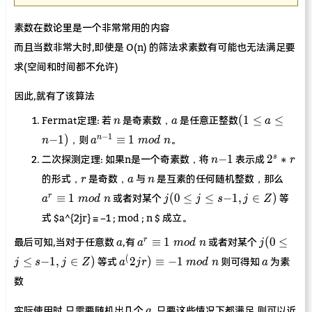
素数在数论里是一个非常常用的内容
而且当数非常大时,即使是 O(n) 的筛法求素数有可能也无法满足要
求(空间和时间都不允许)
因此,就有了该算法
n
a
(1≤
(
1
≤
≤
Fermat定理: 若
是奇素数，
是任意正整数
n
a
a
a≤
a^{n-
−
1
−
1
)
≡
1
n
，则
。
n
a
m
o
d
n
n−1)
1} ≡
n−1
2^s*r
−
1
2
∗
s
二次探测定理: 如果n是一个奇素数，将
表示成
n
r
1 \;
r
a
n
a^r
mod
的形式，
是奇数，
与
是互素的任何随机整数，那么
r
a
n
≡ 1
\; n
j (0
≡
1
(
0
≤
≤
−
1
,
∈
)
r
或者对某个
等
a
m
o
d
n
j
j
s
j
Z
\;
≤
mod
式 $a^{2jr} ≡ −1 ; mod ; n $ 成立。
j≤
\; n
s−1,
a
a^r
j (0
≡
1
(
0
≤
r
最后可知,当对于任意数
,有
或者对某个
a
a
m
o
d
n
j
j∈Z)
≡ 1
≤
a^(2jr)
a
(
≤
−
1
,
∈
)
2
)
≡
−
1
等式
则可得知
为素
j
s
j
Z
a
j
r
m
o
d
n
a
\;
j≤
≡ −1
mod
s−1,
数
\; mod
\; n
j∈Z)
\; n
a
实际使用时,只需要随机出几个
,只要这些情况下都满足,则可以近
a