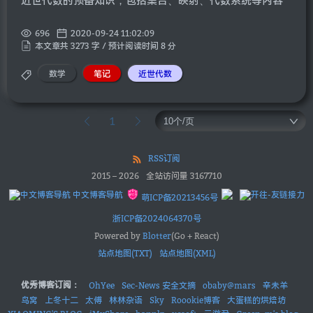
近世代数的预备知识，包括集合、映射、代数系统等内容
696
2020-09-24 11:02:09
本文章共 3273 字 / 预计阅读时间 8 分
数学
笔记
近世代数
1
RSS订阅
2015
–
2026
全站访问量
3167710
中文博客导航
萌ICP备20213456号
浙ICP备2024064370号
Powered by
Blotter
(Go + React)
站点地图(TXT)
站点地图(XML)
优秀博客订阅：
OhYee
Sec-News 安全文摘
obaby@mars
辛未羊
鸟窝
上冬十二
太傅
林林杂语
Sky
Roookie博客
大蛋糕的烘焙坊