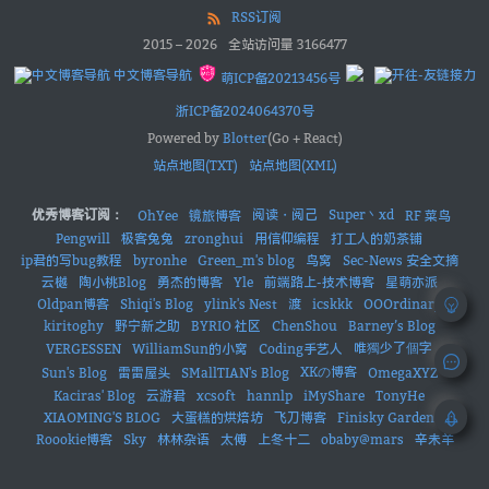
RSS订阅
2015
–
2026
全站访问量
3166477
中文博客导航
萌ICP备20213456号
浙ICP备2024064370号
Powered by
Blotter
(Go + React)
站点地图(TXT)
站点地图(XML)
优秀博客订阅：
阅读・阅己
Super丶xd
OhYee
镜旅博客
RF 菜鸟
Pengwill
极客兔兔
zronghui
用信仰编程
打工人的奶茶铺
ip君的写bug教程
byronhe
Green_m's blog
鸟窝
Sec-News 安全文摘
云樾
陶小桃Blog
勇杰的博客
Yle
前端路上-技术博客
星萌亦派
Oldpan博客
Shiqi's Blog
ylink's Nest
渡
icskkk
OOOrdinary
kiritoghy
野宁新之助
BYRIO 社区
ChenShou
Barney’s Blog
唯獨少了個字
VERGESSEN
WilliamSun的小窝
Coding手艺人
XKの博客
Sun's Blog
雷雷屋头
SMallTIAN's Blog
OmegaXYZ
Kaciras' Blog
云游君
xcsoft
hannlp
iMyShare
TonyHe
XIAOMING'S BLOG
大蛋糕的烘焙坊
飞刀博客
Finisky Garden
Roookie博客
Sky
林林杂语
太傅
上冬十二
obaby@mars
辛未羊