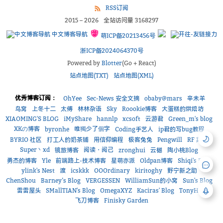
RSS订阅
2015
–
2026
全站访问量
3168297
中文博客导航
萌ICP备20213456号
浙ICP备2024064370号
Powered by
Blotter
(Go + React)
站点地图(TXT)
站点地图(XML)
优秀博客订阅：
OhYee
Sec-News 安全文摘
obaby@mars
辛未羊
鸟窝
上冬十二
太傅
林林杂语
Sky
Roookie博客
大蛋糕的烘焙坊
XIAOMING'S BLOG
iMyShare
hannlp
xcsoft
云游君
Green_m's blog
XKの博客
唯獨少了個字
byronhe
Coding手艺人
ip君的写bug教程
BYRIO 社区
打工人的奶茶铺
用信仰编程
极客兔兔
Pengwill
RF 菜鸟
Super丶xd
阅读・阅己
镜旅博客
zronghui
云樾
陶小桃Blog
勇杰的博客
Yle
前端路上-技术博客
星萌亦派
Oldpan博客
Shiqi's Blog
ylink's Nest
渡
icskkk
OOOrdinary
kiritoghy
野宁新之助
ChenShou
Barney’s Blog
VERGESSEN
WilliamSun的小窝
Sun's Blog
雷雷屋头
SMallTIAN's Blog
OmegaXYZ
Kaciras' Blog
TonyHe
飞刀博客
Finisky Garden