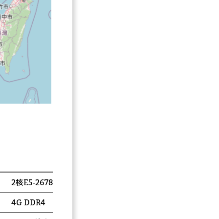
2C4G
4C8G
2核E5-2678 v3 @ 2.50GHz
4核E5-2678 v3 @ 2.50GH
4G DDR4
8G DDR4