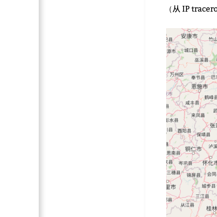
（从 IP trac