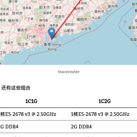
tracerouter
，还有这些组合
1C1G
1C2G
1核E5-2678 v3 @ 2.50GHz
1核E5-2678 v3 @ 2.50GHz
1G DDR4
2G DDR4