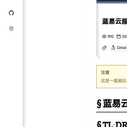
蓝易云
992
20
Linux
注意
这是一篇最后
蓝易
TL;D