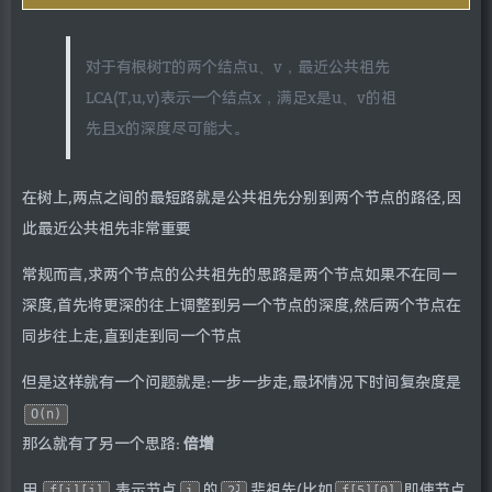
对于有根树T的两个结点u、v，最近公共祖先
LCA(T,u,v)表示一个结点x，满足x是u、v的祖
先且x的深度尽可能大。
在树上,两点之间的最短路就是公共祖先分别到两个节点的路径,因
此最近公共祖先非常重要
常规而言,求两个节点的公共祖先的思路是两个节点如果不在同一
深度,首先将更深的往上调整到另一个节点的深度,然后两个节点在
同步往上走,直到走到同一个节点
但是这样就有一个问题就是:一步一步走,最坏情况下时间复杂度是
O(n)
那么就有了另一个思路:
倍增
用
表示节点
的
辈祖先(比如
即使节点
j
f[i][j]
i
2
f[5][0]