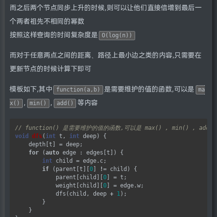
而之后两个节点同步上升的时候,则可以让他们直接倍增到最后一
个两者祖先不相同的幂数
按照这样查询的时间复杂度是
O(log(n))
而对于任意两点之间的距离、路径上最小边之类的内容,只需要在
更新节点的时候计算下即可
模板如下,其中
是需要维护的值的函数,可以是
function(a,b)
ma
,
,
等内容
x()
min()
add()
void
dfs
(
int
 t, 
int
 deep) {

    depth[t] 
=
 deep;

for
 (
auto
 edge : edges[t]) {

int
 child 
=
 edge.c;

if
 (parent[t][
0
] 
!=
 child) {

            parent[child][
0
] 
=
 t;

            weight[child][
0
] 
=
 edge.w;

            dfs(child, deep 
+
1
);

        }

    }
