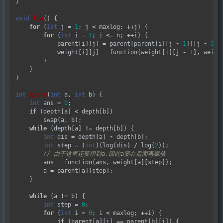
}

void
lca
() {

for
 (
int
 j 
=
1
; j 
<
 maxlog; 
++
j) {

for
 (
int
 i 
=
1
; i 
<=
 n; 
++
i) {

            parent[i][j] 
=
 parent[parent[i][j 
-
1
]][j 
-
1
];

            weight[i][j] 
=
 function(weight[i][j 
-
1
], weigh
        }

    }

}

int
query
(
int
 a, 
int
 b) {

int
 ans 
=
0
;

if
 (depth[a] 
<
 depth[b])

        swap(a, b);

while
 (depth[a] 
!=
 depth[b]) {

int
 dis 
=
 depth[a] 
-
 depth[b];

int
 step 
=
 (
int
)(log(dis) 
/
 log(
2
));

        ans 
=
 function(ans, weight[a][step]); 

        a 
=
 parent[a][step];

    }

while
 (a 
!=
 b) {

int
 step 
=
0
;

for
 (
int
 i 
=
0
; i 
<
 maxlog; 
++
i) {

if
 (parent[a][i] 
==
 parent[b][i]) {
