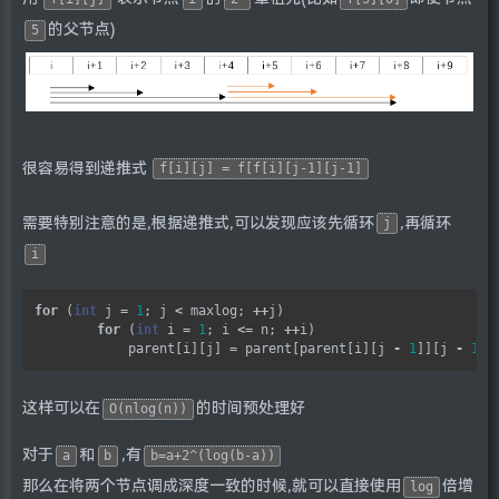
的父节点)
5
很容易得到递推式
f[i][j] = f[f[i][j-1][j-1]
需要特别注意的是,根据递推式,可以发现应该先循环
,再循环
j
i
for
 (
int
 j 
=
1
; j 
<
 maxlog; 
++
j) 

for
 (
int
 i 
=
1
; i 
<=
 n; 
++
i) 

            parent[i][j] 
=
 parent[parent[i][j 
-
1
]][j 
-
1
这样可以在
的时间预处理好
O(nlog(n))
对于
和
,有
a
b
b=a+2^(log(b-a))
那么在将两个节点调成深度一致的时候,就可以直接使用
倍增
log