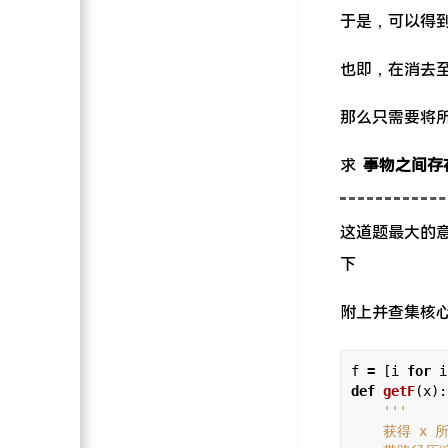
于是，可以得
也即，在消去
那么只需要将
求
事物之间存
这道题最大的
下
附上并查集核
f 
=
 [i 
for
 i
def
getF
(x):
