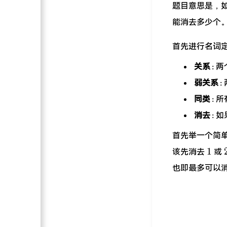
题目意思是，
能消去多少个
首先进行名词
关系
:
弱关系
同类
: 
消去
:
首先举一个简
1
1
该先消去
或
也即最多可以