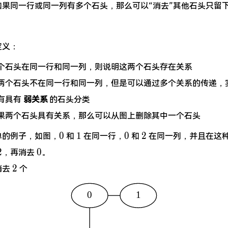
如果同一行或同一列有多个石头，那么可以“消去”其他石头只留
。
定义：
 两个石头在同一行和同一列，则说明这两个石头存在关系
: 两个石头不在同一行和同一列，但是可以通过多个关系的传递，
所有具有
弱关系
的石头分类
 如果两个石头具有关系，那么可以从图上删除其中一个石头
0
1
0
2
0
1
0
2
单的例子，如图，
和
在同一行，
和
在同一列，并且在这种
2
0
2
0
，再消去
。
2
2
消去
个
0
1