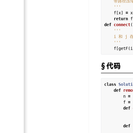
    '''
    f[x] 
=
 x
return
def
connect
(
    '''
    f[getF(i
代码
class
Soluti
def
remo
        n 
=
        f 
=
 
def
            
def
            