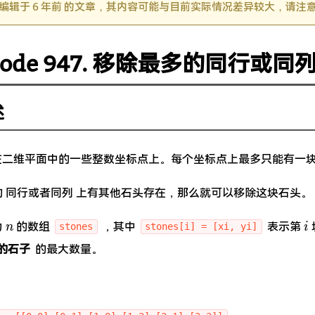
编辑于 6 年前 的文章，其内容可能与目前实际情况差异较大，请注
tCode 947. 移除最多的同行或同
述
二维平面中的一些整数坐标点上。每个坐标点上最多只能有一
 同行或者同列 上有其他石头存在，那么就可以移除这块石头。
n
i
为
的数组
，其中
表示第
n
i
stones
stones[i] = [xi, yi]
的石子
的最大数量。