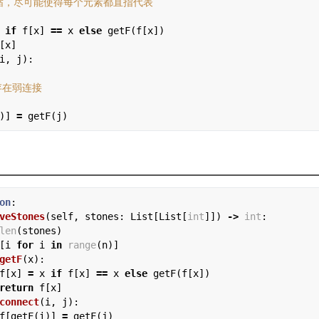
 
if
 f[x] 
==
 x 
else
 getF(f[x])

i, j):

)] 
=
on
:

veStones
(self, stones: List[List[
int
]]) 
->
int
:

len
(stones)

[i 
for
 i 
in
range
(n)]

getF
(x):

f[x] 
=
 x 
if
 f[x] 
==
 x 
else
 getF(f[x])

return
 f[x]

connect
(i, j):

f[getF(i)] 
=
 getF(j)
