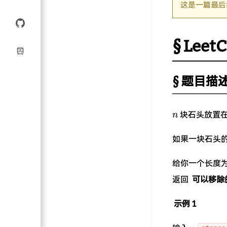
这是一篇最后
Lee
题目描
n
块石头放置在
n
如果一块石头的
给你一个长度
返回
可以移除
示例 1