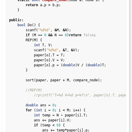
static
bool
compare_node
(node a, node b) {

return
 a.p 
>
 b.p;

    }

public
:
bool
 Do() {

        scanf(
"%d%d"
, 
&
M, 
&
N);

if
 (M 
==
0
&&
 N 
==
0
)
return
false
;

        REP(M) {

int
 T, V;

            scanf(
"%d%d"
, 
&
T, 
&
V);

            paper[o].T 
=
 T;

            paper[o].V 
=
 V;

            paper[o].p 
=
 (
double
)V 
/
 (
double
)T;

        }

        sort(paper, paper 
+
 M, compare_node);

double
 ans 
=
0
;

for
 (
int
 i 
=
0
; i 
<
 M; i
++
) {

int
 temp 
=
 N 
-
 paper[i].T;

            ans 
+=
 paper[i].V;

if
 (temp 
<
0
) {

                ans 
+=
 temp
*
paper[i].p;
