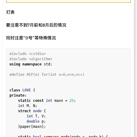
打表
要注意不到7月前和8月后的情况
同时注意“0号”等特殊情况
#include
<cstdio>
#include
<algorithm>
using
namespace
 std;

class
LOVE
private
:
static
const
int
 maxn 
=
25
;

int
 M, N;

struct
node
 {

int
 T, V;

double
 p;

    }paper[maxn];
