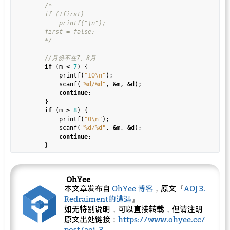
        */
if
 (m 
<
7
) {

            printf(
"10
\n
"
);

            scanf(
"%d/%d"
, 
&
m, 
&
d);

continue
;

        }

if
 (m 
>
8
) {

            printf(
"0
\n
"
);

            scanf(
"%d/%d"
, 
&
m, 
&
d);

continue
;

        }

int
 cnt 
=
0
;

for
 (
bool
*
i 
=
&
a[m 
-
7
][d]; i 
<=
&
a[
1
][
31
]; i
++
) {

OhYee
if
 (i 
==
&
a[
1
][
0
])

本文章发布自
OhYee 博客
，原文『
AOJ 3.
continue
;

Redraiment的遭遇
』
if
 (
*
i 
==
true
)

                cnt
++
;

如无特别说明，可以直接转载，但请注明
        }

原文出处链接：
https://www.ohyee.cc/
        printf(
"%d
\n
"
, cnt);

post/aoj_3