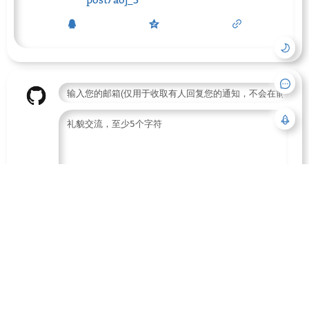
        scanf(
"%d/%d"
, 
&
m, 
&
d);

    }

return
0
;

收到回复时使用邮件通知
评论
RSS订阅
2015
–
2026
全站访问量
3168948
中文博客导航
萌ICP备20213456号