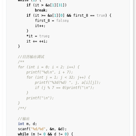
while
 (
1
) {

if
 (it 
>
&
a[
1
][
31
])

break
;

if
 (it 
>=
&
a[
1
][
0
] 
&&
 first_8 
==
true
) {

            first_8 
=
false
;

            it
++
;

        }

*
it 
=
true
;

        it 
+=
++
i;

    }

    /**/
int
 m, d;

    scanf(
"%d/%d"
, 
&
m, 
&
d);

while
 (m 
!=
0
&&
 d 
!=
0
) {
