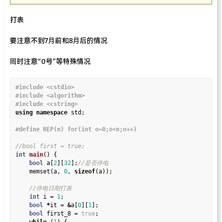
打表
要注意不到7月前和8月后的情况
同时注意“0号”等特殊情况
#include
<cstdio>
#include
<algorithm>
#include
<cstring>
using
namespace
 std;

int
main
() {

bool
 a[
2
][
32
];
    memset(a, 
0
, 
sizeof
(a));

int
 i 
=
1
;

bool
*
it 
=
&
a[
0
][
1
];

bool
 first_8 
=
true
;
