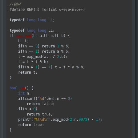
typedef
long
long
 LL;

typedef
long
long
 LL;

LL 
exp_mod
(LL a,LL n,LL b) {

    LL t;

if
(n 
==
0
) 
return
1
%
 b;

if
(n 
==
1
) 
return
 a 
%
 b;

    t 
=
 exp_mod(a,n 
/
2
,b);

    t 
=
 t 
*
 t 
%
 b;

if
((n 
&
1
) 
==
1
) t 
=
 t 
*
 a 
%
 b;

return
 t;

}

bool
Do
() {

int
 n;

if
(scanf(
"%d"
,
&
n),n 
==
0
)

return
false
;

if
(n 
<
0
)

return
true
;

    printf(
"%lld
\n
"
,exp_mod(
2
,n,
9973
) 
-
1
);

return
true
;

}
