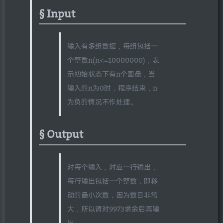
Input
输入有多组数据，每组包括一
个整数n(n<=10000000)，表
示初始状态下有n个圆盘，当
输入的n为0时，程序结束，n
为负的情况不作处理。
Output
对每个输入，对应一行输出，
每行输出包括一个整数，即移
动的最小次数，因为数目非常
大，所以请对9973求余后再输
出。