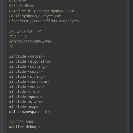
*/
#include
<cstdio>
#include
<algorithm>
#include
<cstring>
#include
<cmath>
#include
<string>
#include
<iostream>
#include
<vector>
#include
<list>
#include
<queue>
#include
<stack>
#include
<map>
using
namespace
 std;
