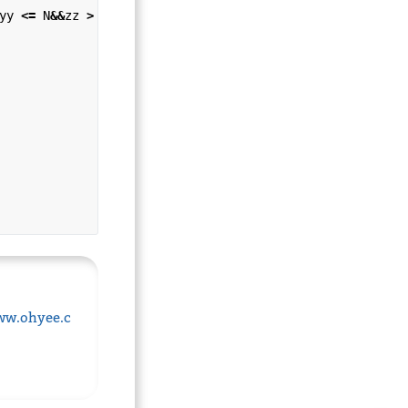
yy 
<=
 N
&&
zz 
>
0
&&
 zz 
<=
 N)

ww.ohyee.c