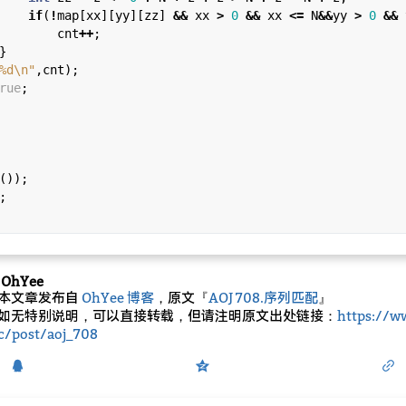
if
(
!
map[xx][yy][zz] 
&&
 xx 
>
0
&&
 xx 
<=
 N
&&
yy 
>
0
&&
 
        cnt
++
;



%d
\n
"
,cnt);

rue
;

());

;

OhYee
本文章发布自
OhYee 博客
，原文『
AOJ 708.序列匹配
』
如无特别说明，可以直接转载，但请注明原文出处链接：
https://w
c/post/aoj_708