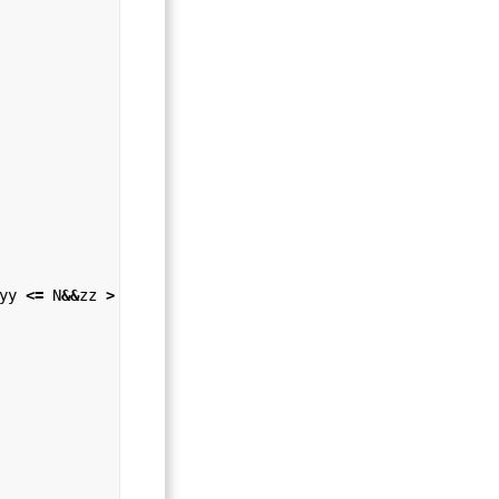
yy 
<=
 N
&&
zz 
>
0
&&
 zz 
<=
 N)
