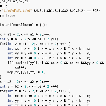
,b1,c1,a2,b2,c2;

=
0
;

(
"%d%d%d%d%d%d%d"
,
&
N,
&
a1,
&
b1,
&
c1,
&
a2,
&
b2,
&
c2) 
==
 EOF)

rn
false
;

[maxn][maxn][maxn] 
=
 {
0
};

x 
=
 a1 
-
2
;x 
<=
 a1 
+
2
;x
++
)

int
 y 
=
 b1 
-
2
;y 
<=
 b1 
+
2
;y
++
)

for
(
int
 z 
=
 c1 
-
2
;z 
<=
 c1 
+
2
;z
++
) {

int
 xx 
=
 x 
<=
0
?
 N 
+
 x : x 
>
 N 
?
 x 
-
 N : x;

int
 yy 
=
 y 
<=
0
?
 N 
+
 y : y 
>
 N 
?
 y 
-
 N : y;

int
 zz 
=
 z 
<=
0
?
 N 
+
 z : z 
>
 N 
?
 z 
-
 N : z;

if
(
!
map[xx][yy][zz] 
&&
 xx 
>
0
&&
 xx 
<=
 N
&&
yy 
>
0
&&
 
        cnt
++
;

    map[xx][yy][zz] 
=
1
;



x 
=
 a2 
-
2
;x 
<=
 a2 
+
2
;x
++
)

int
 y 
=
 b2 
-
2
;y 
<=
 b2 
+
2
;y
++
)

for
(
int
 z 
=
 c2 
-
2
;z 
<=
 c2 
+
2
;z
++
) {

int
 xx 
=
 x 
<=
0
?
 N 
+
 x : x 
>
 N 
?
 x 
-
 N : x;

int
 yy 
=
 y 
<=
0
?
 N 
+
 y : y 
>
 N 
?
 y 
-
 N : y;

int
 zz 
=
 z 
<=
0
?
 N 
+
 z : z 
>
 N 
?
 z 
-
 N : z;
