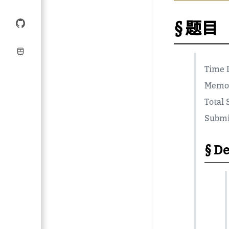
题目
Time 
Memor
Total
Submi
De