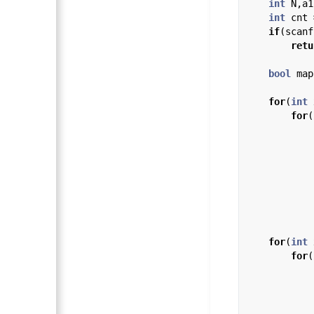
int
 N,a1
int
 cnt 
if
(scanf
retu
bool
 map
for
(
int
 
for
(
            
            
            }
for
(
int
 
for
(