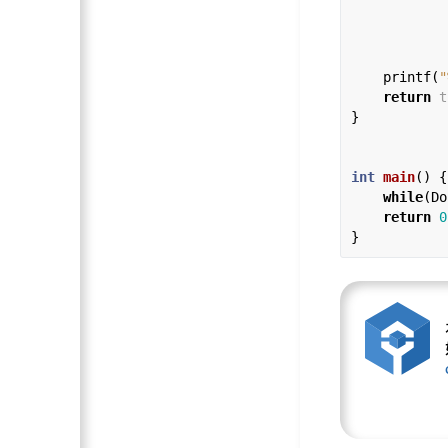
            
            }
    printf(
"
return
t
}

int
main
() {

while
(Do
return
0