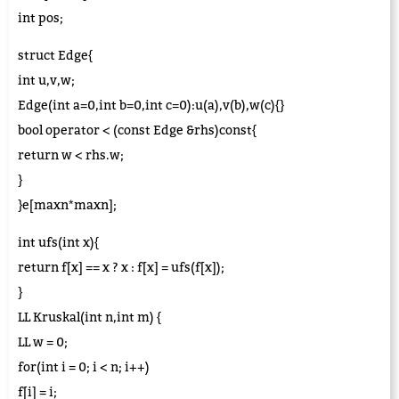
int pos;
struct Edge{
int u,v,w;
Edge(int a=0,int b=0,int c=0):u(a),v(b),w(c){}
bool operator < (const Edge &rhs)const{
return w < rhs.w;
}
}e[maxn*maxn];
int ufs(int x){
return f[x] == x ? x : f[x] = ufs(f[x]);
}
LL Kruskal(int n,int m) {
LL w = 0;
for(int i = 0; i < n; i++)
f[i] = i;