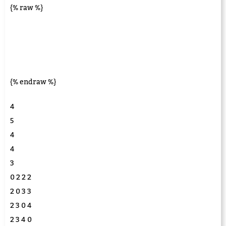
{% raw %}
{% endraw %}
4
5
4
4
3
0 2 2 2
2 0 3 3
2 3 0 4
2 3 4 0