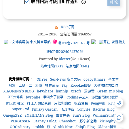
收到回复时使用邮件通知
评论
RSS订阅
2015
–
2026
全站访问量
3168957
中文博客导航
萌ICP备20213456号
浙ICP备2024064370号
Powered by
Blotter
(Go + React)
站点地图(TXT)
站点地图(XML)
优秀博客订阅：
OhYee
Sec-News 安全文摘
obaby@mars
辛未羊
鸟窝
上冬十二
太傅
林林杂语
Sky
Roookie博客
大蛋糕的烘焙坊
XIAOMING'S BLOG
iMyShare
hannlp
xcsoft
云游君
Green_m's blog
XKの博客
唯獨少了個字
byronhe
Coding手艺人
ip君的写bug教程
BYRIO 社区
打工人的奶茶铺
用信仰编程
极客兔兔
Pengwill
RF 菜鸟
Super丶xd
Finisky Garden
飞刀博客
TonyHe
Kaciras' Blog
OmegaXYZ
SMallTIAN's Blog
雷雷屋头
Sun's Blog
WilliamSun的小窝
VERGESSEN
Barney’s Blog
ChenShou
野宁新之助
kiritoghy
OOOrdinary
icskkk
渡
ylink's Nest
Shiqi's Blog
Oldpan博客