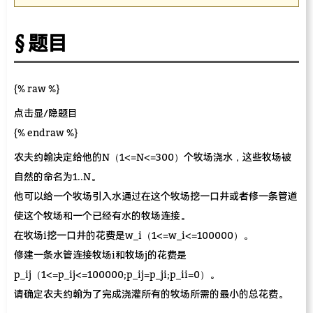
题目
{% raw %}
点击显/隐题目
{% endraw %}
农夫约翰决定给他的N（1<=N<=300）个牧场浇水，这些牧场被
自然的命名为1..N。
他可以给一个牧场引入水通过在这个牧场挖一口井或者修一条管道
使这个牧场和一个已经有水的牧场连接。
在牧场i挖一口井的花费是w_i（1<=w_i<=100000）。
修建一条水管连接牧场i和牧场j的花费是
p_ij（1<=p_ij<=100000;p_ij=p_ji;p_ii=0）。
请确定农夫约翰为了完成浇灌所有的牧场所需的最小的总花费。