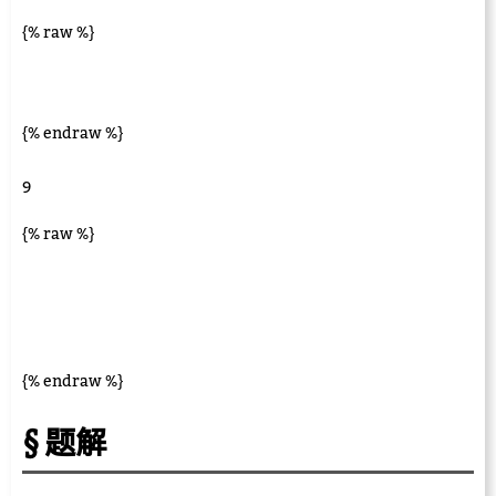
{% raw %}
{% endraw %}
9
{% raw %}
{% endraw %}
题解