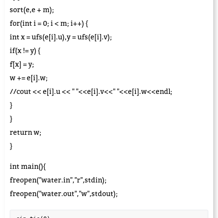
sort(e,e + m);
for(int i = 0; i < m; i++) {
int x = ufs(e[i].u),y = ufs(e[i].v);
if(x != y) {
f[x] = y;
w += e[i].w;
//cout << e[i].u << " "<<e[i].v<<" "<<e[i].w<<endl;
}
}
return w;
}
int main(){
freopen("water.in","r",stdin);
freopen("water.out","w",stdout);