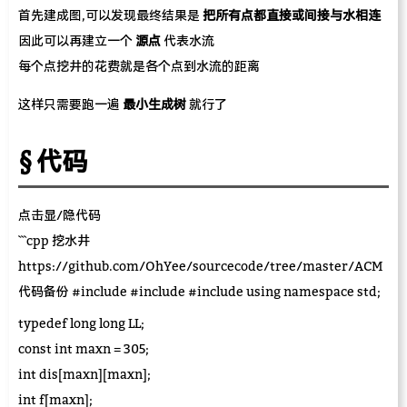
首先建成图,可以发现最终结果是
把所有点都直接或间接与水相连
因此可以再建立一个
源点
代表水流
每个点挖井的花费就是各个点到水流的距离
这样只需要跑一遍
最小生成树
就行了
代码
点击显/隐代码
```cpp 挖水井
https://github.com/OhYee/sourcecode/tree/master/ACM
代码备份 #include
#include
#include
using namespace std;
typedef long long LL;
const int maxn = 305;
int dis[maxn][maxn];
int f[maxn];