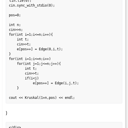
cin.tie(0);

cin.sync_with_stdio(0);

pos=0;

int n;

cin>>n;

for(int i=1;i<=n;i++){

    int t;

    cin>>t;

    e[pos++] = Edge(0,i,t);

}

for(int i=1;i<=n;i++)

    for(int j=1;j<=n;j++){

        int t;

        cin>>t;

        if(i<j)

            e[pos++] = Edge(i,j,t);

    }

}
</div>