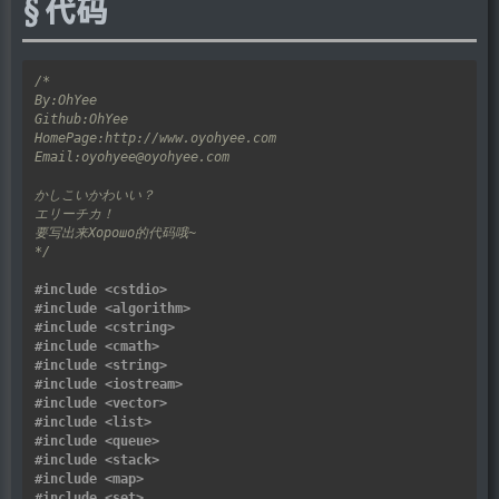
代码
*/
#include
<cstdio>
#include
<algorithm>
#include
<cstring>
#include
<cmath>
#include
<string>
#include
<iostream>
#include
<vector>
#include
<list>
#include
<queue>
#include
<stack>
#include
<map>
#include
<set>