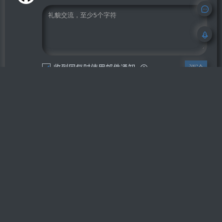
收到回复时使用邮件通知
评论
RSS订阅
2015
–
2026
全站访问量
3167134
中文博客导航
萌ICP备20213456号
浙ICP备2024064370号
Powered by
Blotter
(Go + React)
站点地图(TXT)
站点地图(XML)
优秀博客订阅：
OhYee
Sec-News 安全文摘
辛未羊
obaby@mars
鸟窝
上冬十二
太傅
林林杂语
Sky
Roookie博客
大蛋糕的烘焙坊
XIAOMING'S BLOG
iMyShare
hannlp
xcsoft
云游君
Green_m's blog