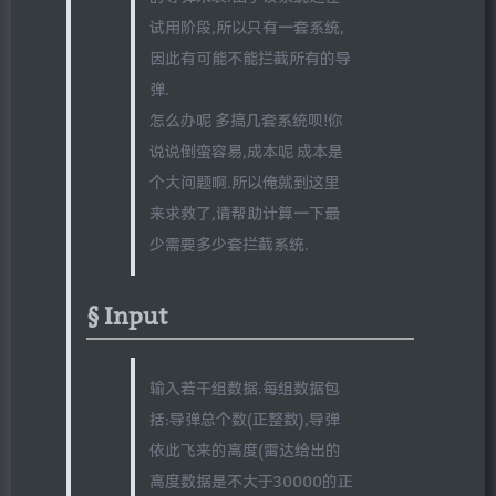
试用阶段,所以只有一套系统,
因此有可能不能拦截所有的导
弹.
怎么办呢 多搞几套系统呗!你
说说倒蛮容易,成本呢 成本是
个大问题啊.所以俺就到这里
来求救了,请帮助计算一下最
少需要多少套拦截系统.
Input
输入若干组数据.每组数据包
括:导弹总个数(正整数),导弹
依此飞来的高度(雷达给出的
高度数据是不大于30000的正