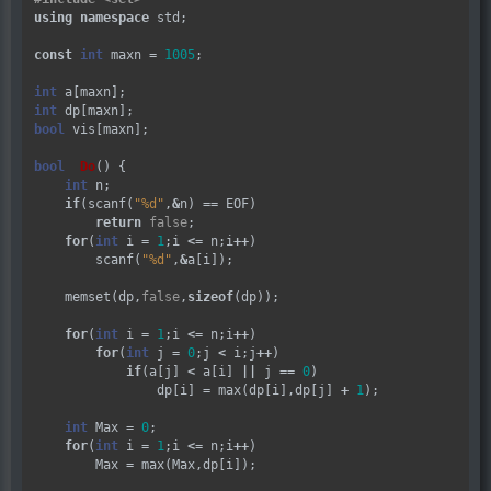
using
namespace
 std;

const
int
 maxn 
=
1005
;

int
int
bool
 vis[maxn];

bool
Do
() {

int
 n;

if
(scanf(
"%d"
,
&
n) 
==
 EOF)

return
false
;

for
(
int
 i 
=
1
;i 
<=
 n;i
++
)

        scanf(
"%d"
,
&
a[i]);

    memset(dp,
false
,
sizeof
(dp));

for
(
int
 i 
=
1
;i 
<=
 n;i
++
)

for
(
int
 j 
=
0
;j 
<
 i;j
++
)

if
(a[j] 
<
 a[i] 
||
 j 
==
0
)

                dp[i] 
=
 max(dp[i],dp[j] 
+
1
);

int
 Max 
=
0
;

for
(
int
 i 
=
1
;i 
<=
 n;i
++
)

        Max 
=
 max(Max,dp[i]);
