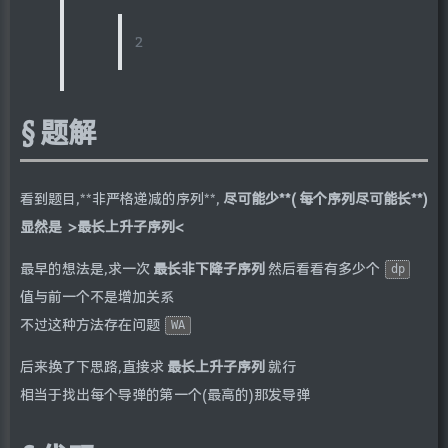
2
题解
看到题目,**非严格递减的序列**,
尽可能少**(
每个序列尽可能长**)
显然是
>最长上升子序列<
最早的想法是,求一次
最长非下降子序列
然后看看有多少个
dp
值与前一个不是增加关系
不过这种方法存在问题
WA
后来换了下思路,直接求
最长上升子序列
就行
相当于找出每个导弹的第一个(最高的)那发导弹