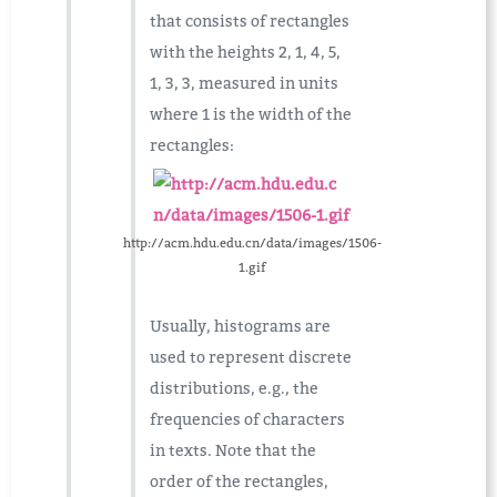
that consists of rectangles
with the heights 2, 1, 4, 5,
1, 3, 3, measured in units
where 1 is the width of the
rectangles:
http://acm.hdu.edu.cn/data/images/1506-
1.gif
Usually, histograms are
used to represent discrete
distributions, e.g., the
frequencies of characters
in texts. Note that the
order of the rectangles,