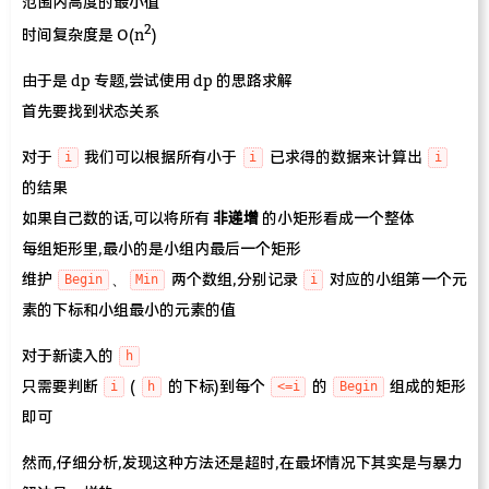
范围内高度的最小值
2
时间复杂度是 O(n
)
由于是 dp 专题,尝试使用 dp 的思路求解
首先要找到状态关系
对于
我们可以根据所有小于
已求得的数据来计算出
i
i
i
的结果
如果自己数的话,可以将所有
非递增
的小矩形看成一个整体
每组矩形里,最小的是小组内最后一个矩形
维护
、
两个数组,分别记录
对应的小组第一个元
Begin
Min
i
素的下标和小组最小的元素的值
对于新读入的
h
只需要判断
(
的下标)到每个
的
组成的矩形
i
h
<=i
Begin
即可
然而,仔细分析,发现这种方法还是超时,在最坏情况下其实是与暴力