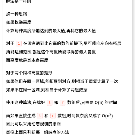
解法是一样的
换一种思路
如果枚举高度
计算每种高度所能达到的最大值,再找它的最大值
对于
在没有遇到比它高的数的前提下,尽可能向左向右拓展
i
所能达到范围,就是这个高度所能取得的最大宽度
而高度就是其本身高度
对于两个同样高度的矩形
如果他们在同一区域,能拓展到对方,则相当于重复计算了一次
如果不在同一区域,则相当于计算了两组数据
使用这种算法,在找好
和
数组后,只需要 O(n) 的时间
l
r
2
而如果直接生成
和
数组,时间复杂度又成了 O(n
)
l
r
因此可以采用动态规划的思路
类似上面只判断每一组端点的方法