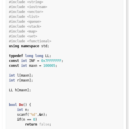
#include
<string>
#include
<iostream>
#include
<vector>
#include
<list>
#include
<queue>
#include
<stack>
#include
<map>
#include
<set>
#include
<functional>
using
namespace
 std;

typedef
long
long
const
int
 INF 
=
0x7FFFFFFF
const
int
 maxn 
=
100005
;

int
int
 r[maxn];

LL h[maxn];

bool
Do
() {

int
 n;

    scanf(
"%d"
,
&
n);

if
(n 
==
0
)

return
false
;
