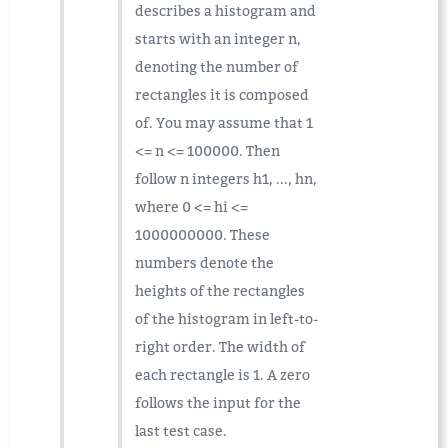
describes a histogram and
starts with an integer n,
denoting the number of
rectangles it is composed
of. You may assume that 1
<= n <= 100000. Then
follow n integers h1, ..., hn,
where 0 <= hi <=
1000000000. These
numbers denote the
heights of the rectangles
of the histogram in left-to-
right order. The width of
each rectangle is 1. A zero
follows the input for the
last test case.