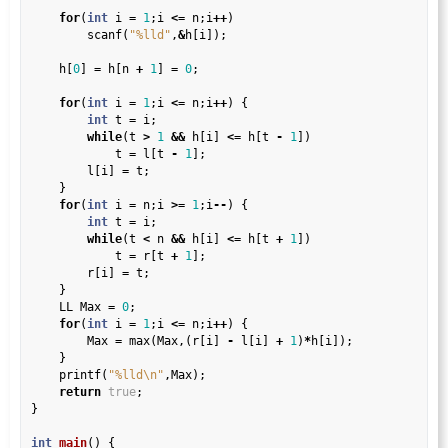
for
(
int
 i 
=
1
;i 
<=
 n;i
++
)

        scanf(
"%lld"
,
&
h[i]);

    h[
0
] 
=
 h[n 
+
1
] 
=
0
;

for
(
int
 i 
=
1
;i 
<=
 n;i
++
) {

int
 t 
=
 i;

while
(t 
>
1
&&
 h[i] 
<=
 h[t 
-
1
])

            t 
=
 l[t 
-
1
];

        l[i] 
=
 t;

    }

for
(
int
 i 
=
 n;i 
>=
1
;i
--
) {

int
 t 
=
 i;

while
(t 
<
 n 
&&
 h[i] 
<=
 h[t 
+
1
])

            t 
=
 r[t 
+
1
];

        r[i] 
=
 t;

    }

    LL Max 
=
0
;

for
(
int
 i 
=
1
;i 
<=
 n;i
++
) {

        Max 
=
 max(Max,(r[i] 
-
 l[i] 
+
1
)
*
h[i]);

    }

    printf(
"%lld
\n
"
,Max);

return
true
;

}

int
main
() {
