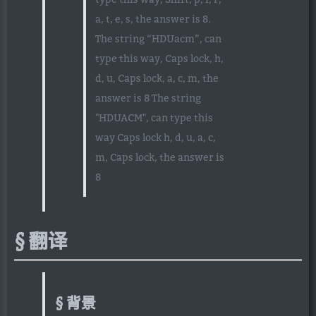
a, t, e, s, the answer is 8.
The string “HDUacm”, can
type this way, Caps lock, h,
d, u, Caps lock, a, c, m, the
answer is 8 The string
"HDUACM", can type this
way Caps lock h, d, u, a, c,
m, Caps lock, the answer is
8
翻译
背景