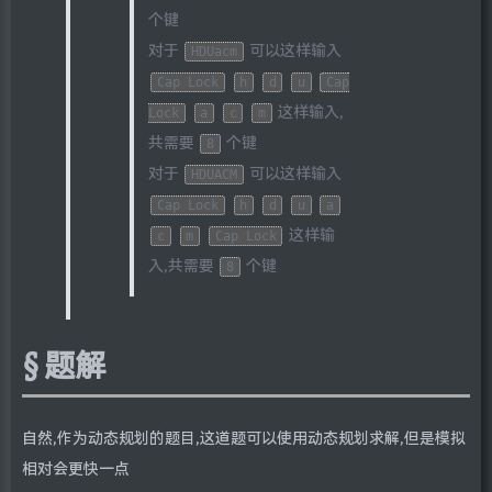
个键
对于
可以这样输入
HDUacm
Cap Lock
h
d
u
Cap
这样输入,
Lock
a
c
m
共需要
个键
8
对于
可以这样输入
HDUACM
Cap Lock
h
d
u
a
这样输
c
m
Cap Lock
入,共需要
个键
8
题解
自然,作为动态规划的题目,这道题可以使用动态规划求解,但是模拟
相对会更快一点