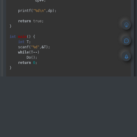
            dp
++
;

    printf(
"%d
\n
"
,dp);

return
true
;

}

int
main
() {

int
 T;

    scanf(
"%d"
,
&
T);

while
(T
--
)

        Do();

return
0
;

}

OhYee
本文章发布自
OhYee 博客
，原文『
HDU 2
577.How to Type
』
如无特别说明，可以直接转载，但请注明
原文出处链接：
https://www.ohyee.cc/
post/hdu_2577