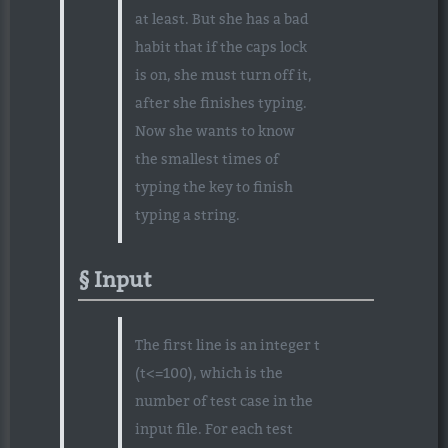
at least. But she has a bad
habit that if the caps lock
is on, she must turn off it,
after she finishes typing.
Now she wants to know
the smallest times of
typing the key to finish
typing a string.
Input
The first line is an integer t
(t<=100), which is the
number of test case in the
input file. For each test