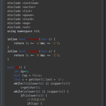
#include
<iostream>
#include
<vector>
#include
<list>
#include
<queue>
#include
<stack>
#include
<map>
#include
<set>
using
namespace
 std;

inline
bool
islower
(
char
 c) {

return
 (c 
>=
'a'
&&
c 
<=
'z'
);

inline
bool
isupper
(
char
 c) {

return
 (c 
>=
'A'
&&
c 
<=
'Z'
);

}

bool
Do
() {

int
 dp
=
0
;

bool
 Cap 
=
false
;

char
 c 
=
 getchar(),last 
=
'a'
;

while
(
!
(islower(c) 
||
 isupper(c)))

        c
=
getchar();

while
(islower(c) 
||
 isupper(c)) {

if
(islower(c)) {

if
(Cap) {
