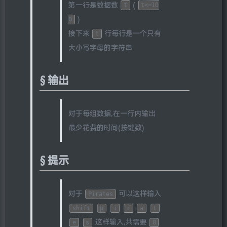
第一行是数据数
(
t
t<=10
)
0
接下来
行每行是一个只有
t
大小写字母的字符串
输出
对于每组数据,在一行内输出
最少花费的时间(按键数)
提示
对于
可以这样输入
Pirates
shift
p
i
r
a
t
这样输入,共需要
e
s
8