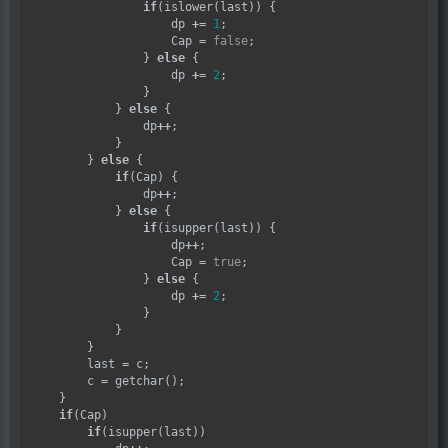
if
(islower(last)) {

                    dp 
+=
1
;

                    Cap 
=
false
;

                } 
else
 {

                    dp 
+=
2
;

                }

            } 
else
 {

                dp
++
;

            }

        } 
else
 {

if
(Cap) {

                dp
++
;

            } 
else
 {

if
(isupper(last)) {

                    dp
++
;

                    Cap 
=
true
;

                } 
else
 {

                    dp 
+=
2
;

                }

            }

        }

        last 
=
 c;

        c 
=
 getchar();

    }

if
(Cap)

if
(isupper(last))
