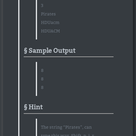
3
Pirates
HDUacm
HDUACM
Sample Output
8
8
8
Hint
The string “Pirates”, can
type this way, Shift, p, i, r,