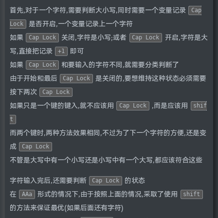
首先,对于一个字符,需要判断大小写,同时需要一个变量记录
Cap
是否开启,一个变量记录上一个字符
Lock
如果
关闭,字符是小写;或者
开启,字符是大
Cap Lock
Cap Lock
写,直接把记录
即可
+1
如果
和要输入的字符不同,就需要分类判断了
Cap Lock
由于开始和最后
是关闭的,要想维持这种状态必须需要
Cap Lock
按下两次
Cap Lock
如果只是一个键的键入,就不应该用
,而是应该用
Cap Lock
shif
t
而两个键时,两种方法效果相同,不过为了下一个字符的方便,还是变
成
Cap Lock
不管是大写中有一个小写还是小写中有一个大写,都应该符合这些
字符输入完后,还需要判断
的状态
Cap Lock
在
形式的情况下,由于按照上面的情况,采取了使用
AAa
shift
的方法来保证最优(如果后面还有字符)