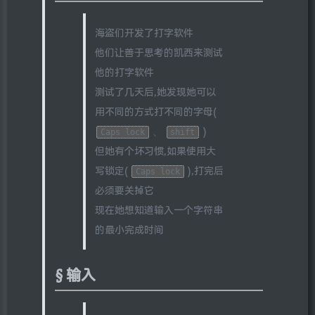
海盗们开发了打字软件
他们让善于思考的凯西来测试
他的打字软件
测试了几天后,她发现她可以
用不同的方式打不同的字母(
、
)
Caps lock
shift
但她有个坏习惯,如果使用大
写锁定(
),打完后
Caps lock
必须要关掉它
现在她想知道输入一个字符串
的最小完成时间
输入