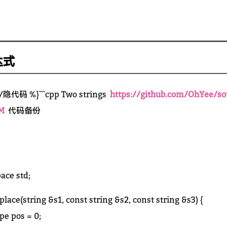
达式
隐代码 %}```cpp Two strings
https://github.com/OhYee/so
M
代码备份
ace std;
place(string &s1, const string &s2, const string &s3) {
ype pos = 0;