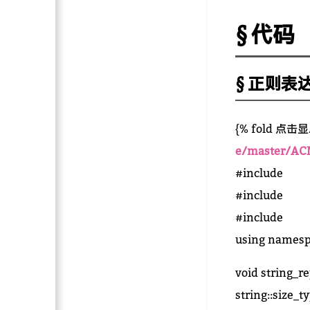
代码
正则表
{% fold 点击显/
e/master/AC
#include
#include
#include
using namesp
void string_re
string::size_t