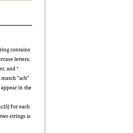
tring contains
rcase letters,
er, and *
n match “acb”
t appear in the
T≤15) For each
two strings is