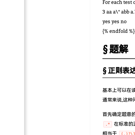
For each test 
3 aa a\* abb a
yes yes no
{% endfold %}
题解
正则表
基本上可以在
通常来说,这种
首先确定题意
在标准的
.*
相当于
(.)?\