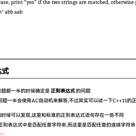
case, print “yes” if the two strings are matched, otherwise 
.\* abb aab
达式
读题都一半的时候确定是
正则表达式
的问题
问题一半会使用AC自动机来解答,不过其实可以试一下C++11的
的时候可以发现,这里和标准的正则表达式语句存在一些不同
正则表达式中是匹配任意字符串,而这里是匹配任意的连续字符串
1*