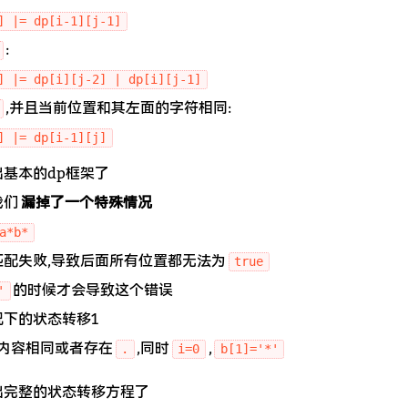
] |= dp[i-1][j-1]
:
] |= dp[i][j-2] | dp[i][j-1]
,并且当前位置和其左面的字符相同:
] |= dp[i-1][j]
基本的dp框架了
我们
漏掉了一个特殊情况
a*b*
匹配失败,导致后面所有位置都无法为
true
的时候才会导致这个错误
'
下的状态转移1
串内容相同或者存在
,同时
,
.
i=0
b[1]='*'
出完整的状态转移方程了