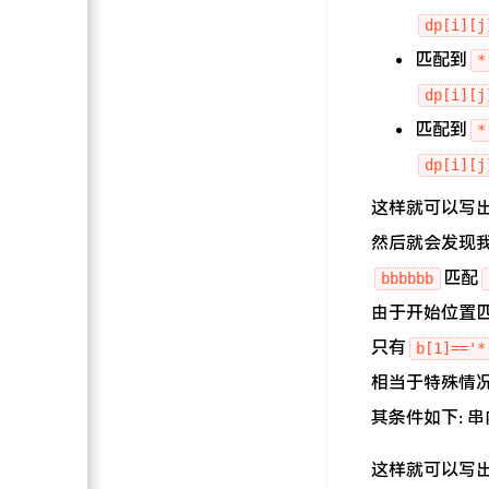
dp[i][j
匹配到
*
dp[i][j
匹配到
*
dp[i][j
这样就可以写出
然后就会发现
匹配
bbbbbb
由于开始位置
只有
b[1]=='*
相当于特殊情况
其条件如下: 
这样就可以写