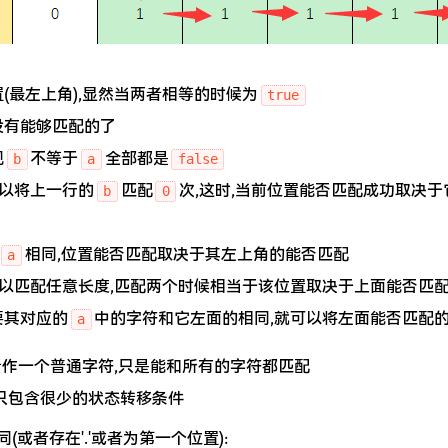
(最左上角),显然当两者相等的时候为
true
没有能够匹配的了
现
不等于
全部都是
b
a
false
以将上一行的
匹配
次,这时,当前位置能否匹配成功取决
b
0
相同,位置能否匹配取决于其左上角的能否匹配
a
以匹配任意长度,匹配两个时候相当于该位置取决于上面能否匹配
要其对应的
中的字符和它左面的相同,就可以将左面能否匹配
a
看作一个普通字符,只是能和所有的字符都匹配
只包含很少的状态转移条件
(或者存在'.'或者为第一个位置):