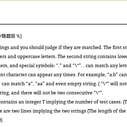
显/隐题目 %}
ings and you should judge if they are matched. The first s
ers and uppercase letters. The second string contains lowe
ers, and special symbols: “.” and “\*”. . can match any lett
nt character can appear any times. For example, “a.b” ca
” can match “a”, “aa” and even empty string. ( “\*” will no
tring, and there will not be two consecutive “\*”.
 contains an integer T implying the number of test cases. (
re are two lines implying the two strings (The length of the 
).