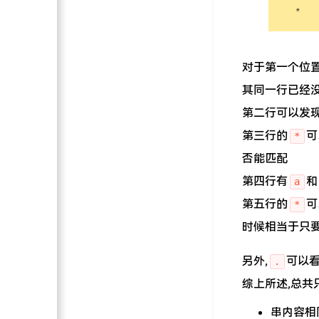
对于第一个位置
其同一行已经
第二行可以发
第三行的
可
*
否能匹配
第四行有
和
a
第五行的
可
*
时候相当于只
另外,
可以
.
综上所述,总共
串内容相同