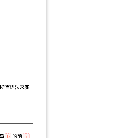
断言语法来实
串
的前
b
j