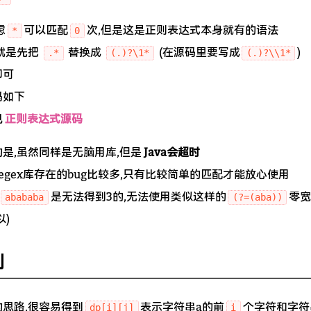
虑
可以匹配
次,但是这是正则表达式本身就有的语法
*
0
就是先把
替换成
(在源码里要写成
)
.*
(.)?\1*
(.)?\\1*
即可
码如下
见
正则表达式源码
是,虽然同样是无脑用库,但是
Java会超时
Regex库存在的bug比较多,只有比较简单的匹配才能放心使用
是无法得到3的,无法使用类似这样的
零宽
abababa
(?=(aba))
以)
划
思路,很容易得到
表示字符串a的前
个字符和字符
dp[i][j]
i