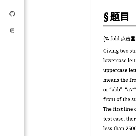
题目
{% fold 点击
Giving two str
lowercase lett
uppercase lett
means the fro
or “abb”, “a\*
front of the s
The first line
test case, the
less than 2500