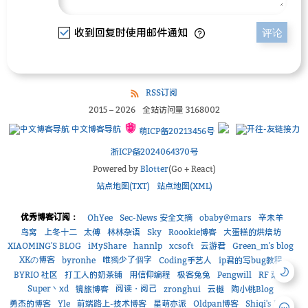
收到回复时使用邮件通知
评论
RSS订阅
2015
–
2026
全站访问量
3168002
中文博客导航
萌ICP备20213456号
浙ICP备2024064370号
Powered by
Blotter
(Go + React)
站点地图(TXT)
站点地图(XML)
优秀博客订阅：
OhYee
Sec-News 安全文摘
obaby@mars
辛未羊
鸟窝
上冬十二
太傅
林林杂语
Sky
Roookie博客
大蛋糕的烘焙坊
XIAOMING'S BLOG
iMyShare
hannlp
xcsoft
云游君
Green_m's blog
XKの博客
唯獨少了個字
byronhe
Coding手艺人
ip君的写bug教程
BYRIO 社区
打工人的奶茶铺
用信仰编程
极客兔兔
Pengwill
RF 菜鸟
Super丶xd
阅读・阅己
镜旅博客
zronghui
云樾
陶小桃Blog
勇杰的博客
Yle
前端路上-技术博客
星萌亦派
Oldpan博客
Shiqi's Blog