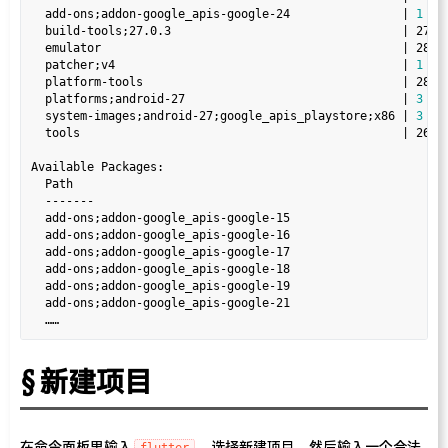
  add-ons;addon-google_apis-google-24                | 
1
   
  build-tools;27.0.3                                 | 27.0
  emulator                                           | 28.0
  patcher;v4                                         | 
1
   
  platform-tools                                     | 28.0
  platforms;android-27                               | 
3
   
  system-images;android-27;google_apis_playstore;x86 | 
3
   
  tools                                              | 26.1
Available Packages:

  Path                                                      
  -------                                                   
  add-ons;addon-google_apis-google-15                      
  add-ons;addon-google_apis-google-16                      
  add-ons;addon-google_apis-google-17                      
  add-ons;addon-google_apis-google-18                      
  add-ons;addon-google_apis-google-19                      
  add-ons;addon-google_apis-google-21                      
新建项目
在命令面板里输入
，选择新建项目，然后输入一个合法