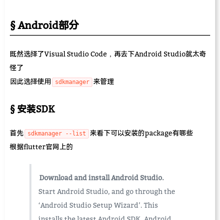
Android部分
既然选择了Visual Studio Code，再去下Android Studio就太奇
怪了
因此选择使用
来管理
sdkmanager
安装SDK
首先
来看下可以安装的package有哪些
sdkmanager --list
根据flutter官网上的
Download and install Android Studio.
Start Android Studio, and go through the
‘Android Studio Setup Wizard’. This
installs the latest Android SDK, Android