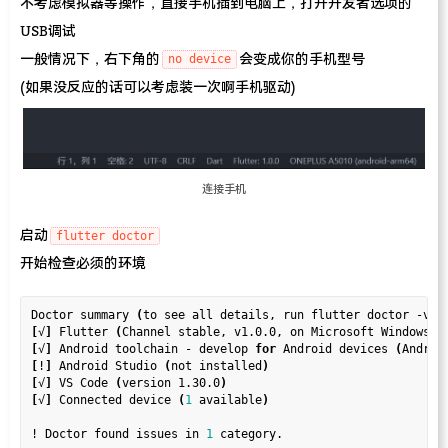
不考虑模拟器等操作，直接手机插到电脑上，打开开发者选项的
USB调试
一般情况下，右下角的
会变成你的手机型号
no device
(如果没反应的话可以考虑装一次啊手机驱动)
连接手机
启动
flutter doctor
开始检查必须的环境
Doctor summary 
(
to see all details, run flutter doctor -v
)
[
√
]
 Flutter 
(
Channel stable, v1.0.0, on Microsoft Windows 
[
[
√
]
 Android toolchain - develop 
for
 Android devices 
(
Androi
[
!
]
 Android Studio 
(
not installed
)
[
√
]
 VS Code 
(
version 1.30.0
)
[
√
]
 Connected device 
(
1
 available
)
! Doctor found issues in 
1