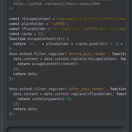
*/
const
 rEscapeContent 
=
/<escape(?:[^>]*)>([\s\S]*?)<\/escap
const
 placeholder 
=
'\uFFFD'
const
 rPlaceholder 
=
/(?:<|&lt;)\!--\uFFFD(\d+)--(?:>|&gt;)
const
 cache 
=
function
 escapeContent(str) {

return
'<!--'
+
 placeholder 
+
 (cache.push(str) 
-
1
) 
+
'--
}

hexo.extend.filter.register(
'before_post_render'
, 
function
(
  data.content 
=
 data.content.replace(rEscapeContent, 
funct
return
 escapeContent(content);

  });

return
 data;

});

hexo.extend.filter.register(
'after_post_render'
, 
function
(d
  data.content 
=
 data.content.replace(rPlaceholder, 
functio
return
 cache[arguments[
1
]];

  });

return
 data;
