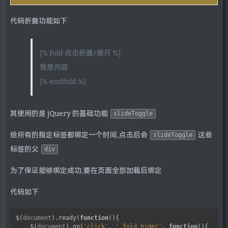
代码折叠功能如下
{% fold 点击折叠/展开 %}
我是内容
{% endfold %}
其使用的是 jQuery 的基础功能
slideToggle
给所有的指定标签都绑定一个时间,点击后会
这些
slideToggle
标签的父
div
为了保证能够绑定成功,要在页面全部加载后绑定
代码如下
$(
document
).ready(
function
(){

    $(
document
).on(
'click'
, 
'.fold_hider'
, 
function
(){
