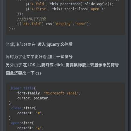
        $(
'>.fold'
, 
this
.parentNode).slideToggle();

        $(
'>:first'
, 
this
).toggleClass(
'open'
);

    });

    $(
"div.fold"
).css(
"display"
,
"none"
);

当然,该部分要在
读入 jquery 文件后
同时为了让文字更好看,加上一些符号
另外由于
在 iOS 上,要响应 click ,需要鼠标放上去显示手的符号
因此还要改一下 css
.
hider_title
{

font-family
: 
"Microsoft Yahei"
;

cursor
: 
pointer
;

}

.
close
:after{

content
: 
"▼"
;

}

.
open
:after{

content
: 
"▲"
;
