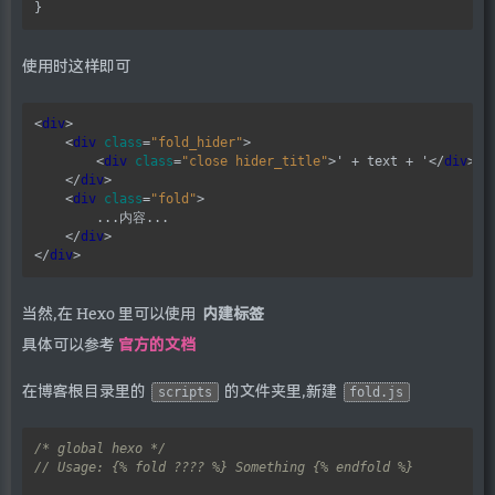
使用时这样即可
<
div
>

    <
div
class
=
"fold_hider"
>

        <
div
class
=
"close hider_title"
>' + text + '</
div
>

    </
div
>

    <
div
class
=
"fold"
>

        ...内容...

    </
div
>

</
div
当然,在 Hexo 里可以使用
内建标签
具体可以参考
官方的文档
在博客根目录里的
的文件夹里,新建
scripts
fold.js
/* global hexo */