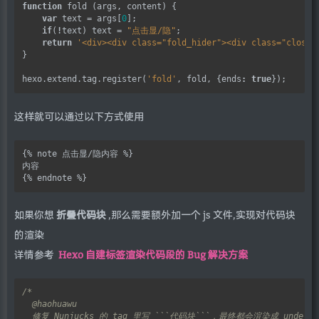
function
 fold (args, content) {

var
 text 
=
 args[
0
];

if
(
!
text) text 
=
"点击显/隐"
;

return
'<div><div class="fold_hider"><div class="close 
}

hexo.extend.tag.register(
'fold'
, fold, {ends
:
true
这样就可以通过以下方式使用
{% note 点击显/隐内容 %}

内容

如果你想
折叠代码块
,那么需要额外加一个 js 文件,实现对代码块
的渲染
详情参考
Hexo 自建标签渲染代码段的 Bug 解决方案