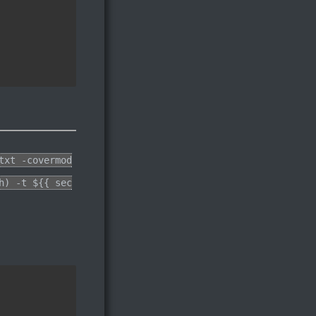
txt -covermod
h) -t ${{ sec