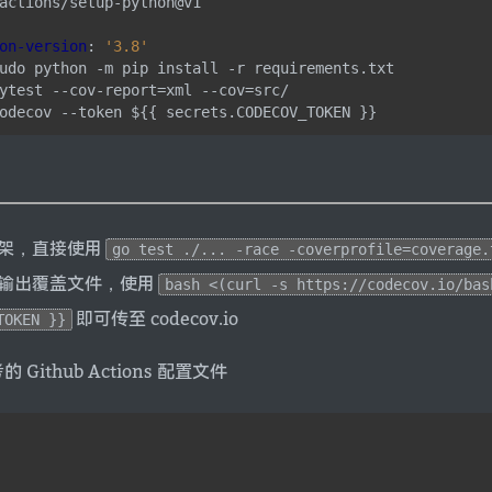
actions/setup-python@v1
on-version
:
'3.8'
udo python -m pip install -r requirements.txt
ytest --cov-report=xml --cov=src/
odecov --token ${{ secrets.CODECOV_TOKEN }}
框架，直接使用
go test ./... -race -coverprofile=coverage.
输出覆盖文件，使用
bash <(curl -s https://codecov.io/bas
即可传至 codecov.io
TOKEN }}
Github Actions 配置文件