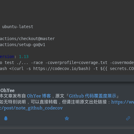
ubuntu-latest
actions/checkout@master
actions/setup-go@v1
ersion
:
1.13
o test ./... -race -coverprofile=coverage.txt -covermode
ash <(curl -s https://codecov.io/bash) -t ${{ secrets.CO
OhYee
本文章发布自
OhYee 博客
，原文『
Github 代码覆盖度展示
』
如无特别说明，可以直接转载，但请注明原文出处链接：
https://w
c/post/note_github_codecov