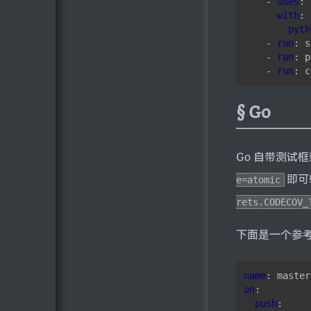
- 
uses
:
with
:
pyth
- 
run
:
s
- 
run
:
p
- 
run
:
c
Go
Go 自带测试
即可
e=atomic
rets.CODECOV_
下面是一个参考的 
name
:
master
on
:
push
: