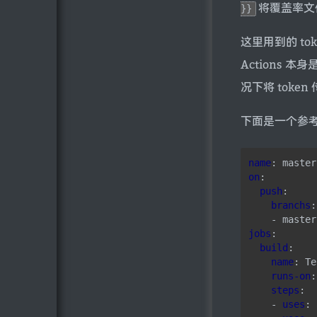
将覆盖率文件
}}
这里用到的 tok
Actions 
况下将 token 传
下面是一个参考的 
name
:
master
on
:
push
:
branchs
:
- master
jobs
:
build
:
name
:
Te
runs-on
:
steps
:
- 
uses
: