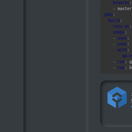
branchs
:
- master
jobs
:
build
:
runs-on
:
steps
:
- 
uses
:
- 
uses
:
with
:
go-v
- 
run
:
g
- 
run
:
b