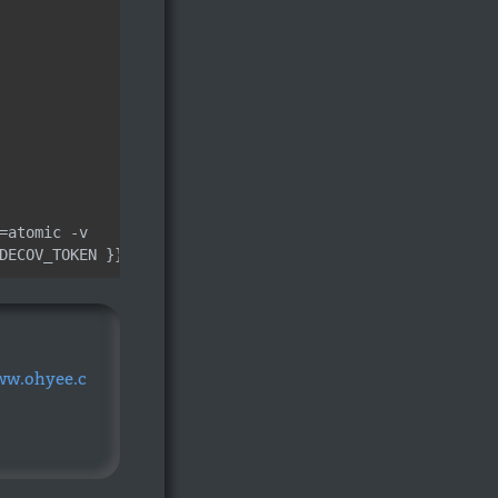
=atomic -v
DECOV_TOKEN }}
ww.ohyee.c