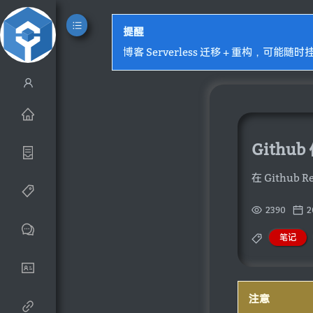
提醒
博客 Serverless 迁移 + 重构，可能随时
Githu
在 Github 
2390
2
笔记
注意