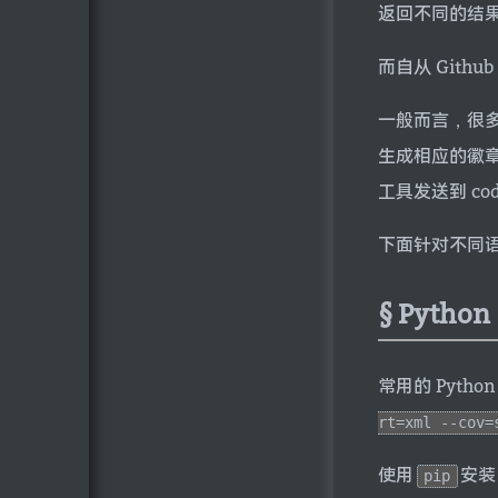
返回不同的结
而自从 Githu
一般而言，很
生成相应的徽
工具发送到 cod
下面针对不同语言
Python
常用的 Pytho
rt=xml --cov=
使用
安装
pip