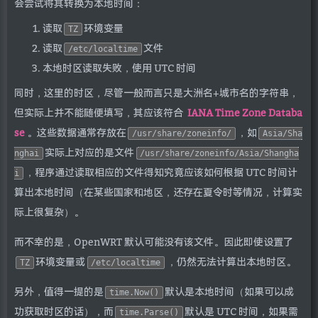
会尝试将其转换为本地时间：
读取
环境变量
TZ
读取
文件
/etc/localtime
本地时区读取失败，使用 UTC 时间
同时，这里的时区，尽管一般而言只是大洲名+城市名的字符串，
但实际上并不能随便填写，其应该符合
IANA Time Zone Databa
se
。这些数据通常存放在
，如
/usr/share/zoneinfo/
Asia/Sha
实际上对应的是文件
nghai
/usr/share/zoneinfo/Asia/Shangha
，程序通过读取相应的文件得知究竟应该如何根据 UTC 时间计
i
算出本地时间（在某些国家和地区，还存在夏令时等情况，计算实
际上很复杂）。
而不幸的是，OpenWRT 默认可能没有该文件。因此即使设置了
环境变量或
，仍然无法计算出本地时区。
TZ
/etc/localtime
另外，值得一提的是
默认是本地时间（如果可以成
time.Now()
功获取时区的话），而
默认是 UTC 时间，如果需
time.Parse()