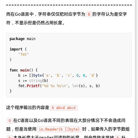
而在Go语言中，字符串仅仅把对应字节为
的字符认为是空字
0
符，不显示但是仍然占用长度。
package
 main

import
 (

"fmt"
)

func
main
() {

	b 
:=
 []
byte
{
'a'
, 
'b'
, 
'c'
, 
0
, 
0
, 
'd'
}

	s 
:=
string
(b)

	fmt.
Printf
(
"%d %s %s\n"
, 
len
(s), s, b)

这个程序输出的内容是
6 abcd abcd
在C语言以及Go语言不同的表现在大部分情况下不会造成问
0
题，但是当使用
时，如果传入的字节数组
io.Reader(b []byte)
本身长度大于reader可读到的长度，则会导致末尾被
补
b
0