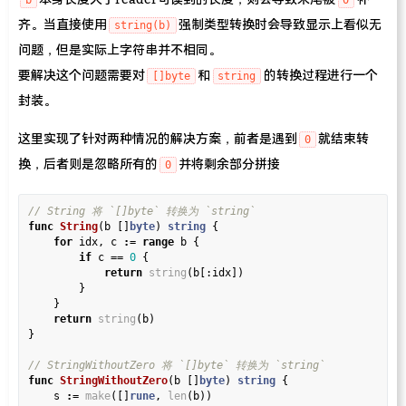
齐。当直接使用
强制类型转换时会导致显示上看似无
string(b)
问题，但是实际上字符串并不相同。
要解决这个问题需要对
和
的转换过程进行一个
[]byte
string
封装。
这里实现了针对两种情况的解决方案，前者是遇到
就结束转
0
换，后者则是忽略所有的
并将剩余部分拼接
0
func
String
(b []
byte
) 
string
 {

for
 idx, c 
:=
range
 b {

if
 c 
==
0
 {

return
string
(b[:idx])

		}

	}

return
string
(b)

}

func
StringWithoutZero
(b []
byte
) 
string
 {

	s 
:=
make
([]
rune
, 
len
(b))
