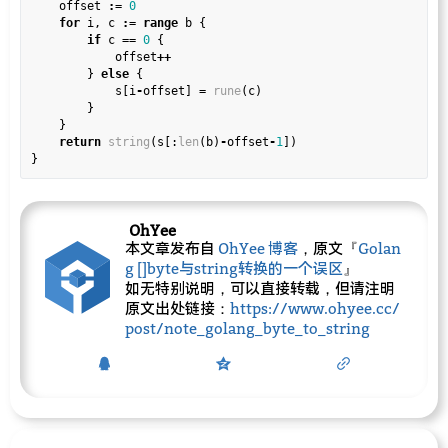
	offset 
:=
0
for
 i, c 
:=
range
 b {

if
 c 
==
0
 {

			offset
++
		} 
else
 {

			s[i
-
offset] = 
rune
(c)

		}

	}

return
string
(s[:
len
(b)
-
offset
-
1
])

OhYee
本文章发布自
OhYee 博客
，原文『
Golan
g []byte与string转换的一个误区
』
如无特别说明，可以直接转载，但请注明
原文出处链接：
https://www.ohyee.cc/
post/note_golang_byte_to_string