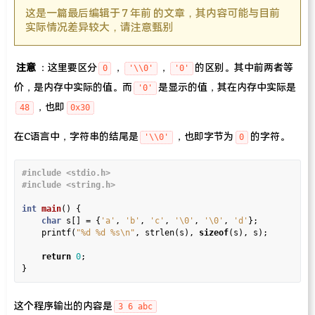
这是一篇最后编辑于 7 年前 的文章，其内容可能与目前
实际情况差异较大，请注意甄别
注意
：这里要区分
，
，
的区别。其中前两者等
0
'\\0'
'0'
价，是内存中实际的值。而
是显示的值，其在内存中实际是
'0'
，也即
48
0x30
在C语言中，字符串的结尾是
，也即字节为
的字符。
'\\0'
0
#include
<stdio.h>
#include
<string.h>
int
main
() {

char
 s[] 
=
 {
'a'
, 
'b'
, 
'c'
, 
'\0'
, 
'\0'
, 
'd'
};

    printf(
"%d %d %s
\n
"
, strlen(s), 
sizeof
(s), s);

return
0
;

这个程序输出的内容是
3 6 abc