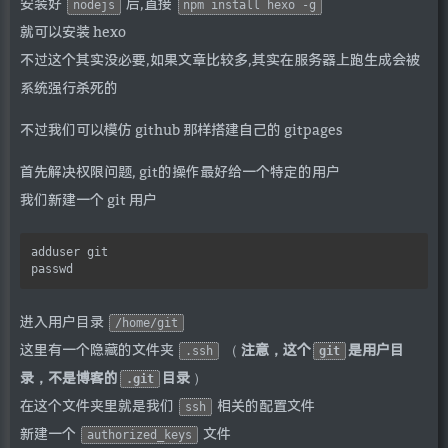
安装好
后,直接
nodejs
npm install hexo -g
就可以安装 hexo
不过这个其实没必要,如果文章比较多,其实在服务器上跑生成会被
系统强行杀死的
不过我们可以模仿 github 那样搭建自己的 gitpages
首先解决权限问题, git的操作最好给一个特定的用户
我们新建一个 git 用户
adduser git

进入用户目录
/home/git
这里有一个隐藏的文件夹
（
注意，这个
是用户目
.ssh
git
录，不是博客的
目录
）
.git
在这个文件夹里就是我们
相关的配置文件
ssh
新建一个
文件
authorized_keys