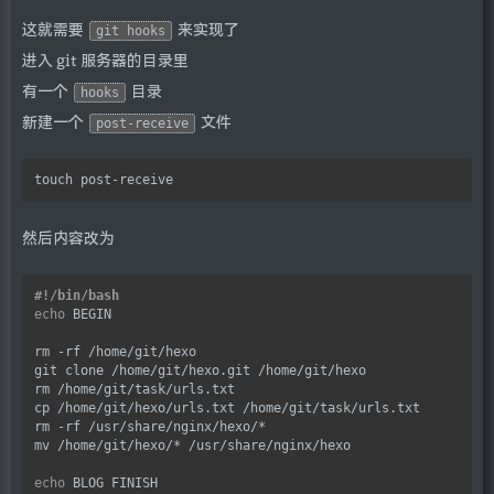
这就需要
来实现了
git hooks
进入 git 服务器的目录里
有一个
目录
hooks
新建一个
文件
post-receive
然后内容改为
echo
 BEGIN

rm -rf /home/git/hexo

git clone /home/git/hexo.git /home/git/hexo

rm /home/git/task/urls.txt

cp /home/git/hexo/urls.txt /home/git/task/urls.txt

rm -rf /usr/share/nginx/hexo/*

mv /home/git/hexo/* /usr/share/nginx/hexo

echo
 BLOG FINISH
