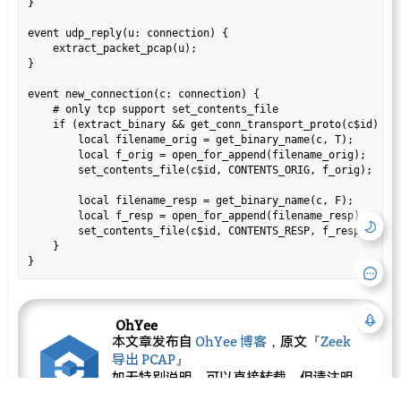
}

event udp_reply(u: connection) {

    extract_packet_pcap(u);

}

event new_connection(c: connection) {

    # only tcp support set_contents_file

    if (extract_binary && get_conn_transport_proto(c$id) == 
        local filename_orig = get_binary_name(c, T);

        local f_orig = open_for_append(filename_orig);

        set_contents_file(c$id, CONTENTS_ORIG, f_orig);

        local filename_resp = get_binary_name(c, F);

        local f_resp = open_for_append(filename_resp);

        set_contents_file(c$id, CONTENTS_RESP, f_resp);

    }    

OhYee
本文章发布自
OhYee 博客
，原文『
Zeek
导出 PCAP
』
如无特别说明，可以直接转载，但请注明
原文出处链接：
https://www.ohyee.cc/