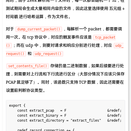
同时，由于 Zeek 解析同一个文件时，每一次都会随机一个 id，在
测试期间会生成大量相同内容的文件，因此这里选择使用 五元组 +
时间戳 进行哈希运算，作为文件名。
对于
，每解析一个 packet，都需要调
dump_current_packet()
用一次。在 tcp 协议中，对应的触发事件应该是
tcp_packet
；而在 udp 中，则要对请求和响应分别进行处理，对应
()
udp_
和
request()
udp_request()
存储的是二进制数据，如果后续要进行处
set_contents_file()
理，则需要对上行流和下行流进行区分（大部分情况下应该只保存
PCAP 就足够了）。同时，该函数只支持 TCP 数据，因此还需要在
设置前判断协议类型。
export {

    const extract_pcap   = F                    &redef;

    const extract_binary = F                    &redef;

    const extract_directory = "extract_files"   &redef;

    redef record connection += {
