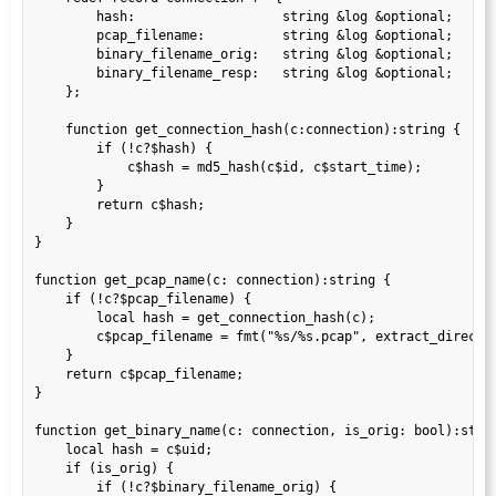
        hash:                   string &log &optional;

        pcap_filename:          string &log &optional;

        binary_filename_orig:   string &log &optional;

        binary_filename_resp:   string &log &optional;

    };

    function get_connection_hash(c:connection):string {

        if (!c?$hash) {

            c$hash = md5_hash(c$id, c$start_time);

        }

        return c$hash;

    }

}

function get_pcap_name(c: connection):string {

    if (!c?$pcap_filename) {

        local hash = get_connection_hash(c);

        c$pcap_filename = fmt("%s/%s.pcap", extract_director
    }

    return c$pcap_filename;

}

function get_binary_name(c: connection, is_orig: bool):strin
    local hash = c$uid;

    if (is_orig) {

        if (!c?$binary_filename_orig) {
