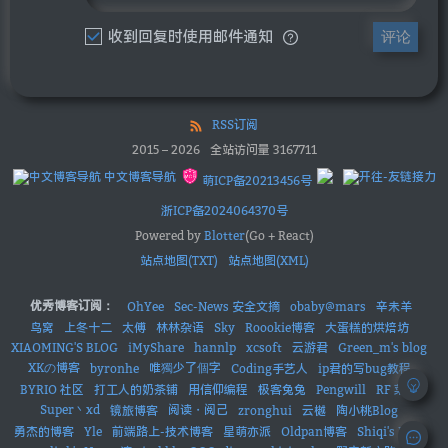
收到回复时使用邮件通知
评论
RSS订阅
2015
–
2026
全站访问量
3167711
中文博客导航
萌ICP备20213456号
浙ICP备2024064370号
Powered by
Blotter
(Go + React)
站点地图(TXT)
站点地图(XML)
优秀博客订阅：
OhYee
Sec-News 安全文摘
obaby@mars
辛未羊
鸟窝
上冬十二
太傅
林林杂语
Sky
Roookie博客
大蛋糕的烘焙坊
XIAOMING'S BLOG
iMyShare
hannlp
xcsoft
云游君
Green_m's blog
XKの博客
唯獨少了個字
byronhe
Coding手艺人
ip君的写bug教程
BYRIO 社区
打工人的奶茶铺
用信仰编程
极客兔兔
Pengwill
RF 菜鸟
Super丶xd
阅读・阅己
镜旅博客
zronghui
云樾
陶小桃Blog
勇杰的博客
Yle
前端路上-技术博客
星萌亦派
Oldpan博客
Shiqi's Blog