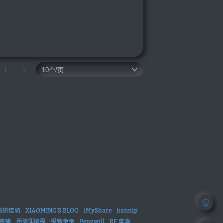
1
的烘焙坊
XIAOMING'S BLOG
iMyShare
hannlp
茶铺
用信仰编程
极客兔兔
Pengwill
RF 菜鸟