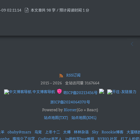
-09 02:11:14
本文章共 98 字 / 预计阅读时间 1 分
RSS订阅
2015
–
2026
全站访问量
3167664
中文博客导航
萌ICP备20213456号
浙ICP备2024064370号
Powered by
Blotter
(Go + React)
站点地图(TXT)
站点地图(XML)
未羊
obaby@mars
鸟窝
上冬十二
太傅
林林杂语
Sky
Roookie博客
大蛋糕
唯獨少了個字
ronhe
Coding手艺人
ip君的写bug教程
BYRIO 社区
打工人的奶