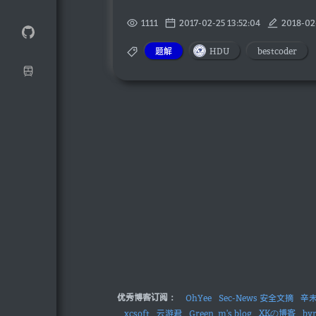
1111
2017-02-25 13:52:04
2018-02
题解
HDU
bestcoder
优秀博客订阅：
OhYee
Sec-News 安全文摘
辛
XKの博客
xcsoft
云游君
Green_m's blog
by