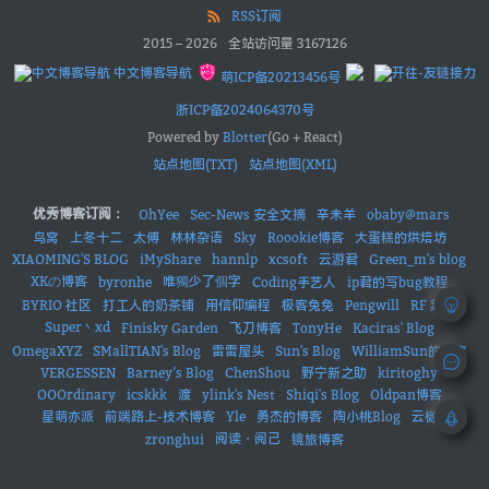
RSS订阅
2015
–
2026
全站访问量
3167126
中文博客导航
萌ICP备20213456号
浙ICP备2024064370号
Powered by
Blotter
(Go + React)
站点地图(TXT)
站点地图(XML)
优秀博客订阅：
OhYee
Sec-News 安全文摘
辛未羊
obaby@mars
鸟窝
上冬十二
太傅
林林杂语
Sky
Roookie博客
大蛋糕的烘焙坊
XIAOMING'S BLOG
iMyShare
hannlp
xcsoft
云游君
Green_m's blog
XKの博客
唯獨少了個字
byronhe
Coding手艺人
ip君的写bug教程
BYRIO 社区
打工人的奶茶铺
用信仰编程
极客兔兔
Pengwill
RF 菜鸟
Super丶xd
Finisky Garden
飞刀博客
TonyHe
Kaciras' Blog
OmegaXYZ
SMallTIAN's Blog
雷雷屋头
Sun's Blog
WilliamSun的小窝
VERGESSEN
Barney’s Blog
ChenShou
野宁新之助
kiritoghy
OOOrdinary
icskkk
渡
ylink's Nest
Shiqi's Blog
Oldpan博客
星萌亦派
前端路上-技术博客
Yle
勇杰的博客
陶小桃Blog
云樾
阅读・阅己
zronghui
镜旅博客