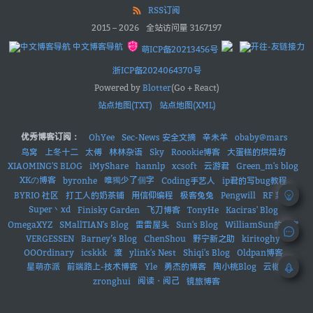
RSS订阅
2015
–
2026
全站访问量
3167197
中文博客导航
萌ICP备20213456号
浙ICP备2024064370号
Powered by
Blotter
(Go + React)
站点地图(TXT)
站点地图(XML)
优秀博客订阅：
OhYee
Sec-News 安全文摘
辛未羊
obaby@mars
鸟窝
上冬十二
太傅
林林杂语
Sky
Roookie博客
大蛋糕的烘焙坊
XIAOMING'S BLOG
iMyShare
hannlp
xcsoft
云游君
Green_m's blog
XKの博客
唯獨少了個字
byronhe
Coding手艺人
ip君的写bug教程
BYRIO 社区
打工人的奶茶铺
用信仰编程
极客兔兔
Pengwill
RF 菜鸟
Super丶xd
Finisky Garden
飞刀博客
TonyHe
Kaciras' Blog
OmegaXYZ
SMallTIAN's Blog
雷雷屋头
Sun's Blog
WilliamSun的小窝
VERGESSEN
Barney’s Blog
ChenShou
野宁新之助
kiritoghy
OOOrdinary
icskkk
渡
ylink's Nest
Shiqi's Blog
Oldpan博客
星萌亦派
前端路上-技术博客
Yle
勇杰的博客
陶小桃Blog
云樾
阅读・阅己
zronghui
镜旅博客