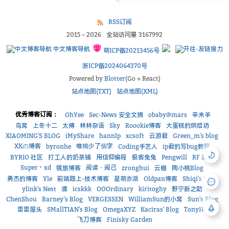
RSS订阅
2015
–
2026
全站访问量
3167992
中文博客导航
萌ICP备20213456号
浙ICP备2024064370号
Powered by
Blotter
(Go + React)
站点地图(TXT)
站点地图(XML)
优秀博客订阅：
OhYee
Sec-News 安全文摘
obaby@mars
辛未羊
鸟窝
上冬十二
太傅
林林杂语
Sky
Roookie博客
大蛋糕的烘焙坊
XIAOMING'S BLOG
iMyShare
hannlp
xcsoft
云游君
Green_m's blog
XKの博客
唯獨少了個字
byronhe
Coding手艺人
ip君的写bug教程
BYRIO 社区
打工人的奶茶铺
用信仰编程
极客兔兔
Pengwill
RF 菜鸟
Super丶xd
阅读・阅己
镜旅博客
zronghui
云樾
陶小桃Blog
勇杰的博客
Yle
前端路上-技术博客
星萌亦派
Oldpan博客
Shiqi's Blog
ylink's Nest
渡
icskkk
OOOrdinary
kiritoghy
野宁新之助
ChenShou
Barney’s Blog
VERGESSEN
WilliamSun的小窝
Sun's Blog
雷雷屋头
SMallTIAN's Blog
OmegaXYZ
Kaciras' Blog
TonyHe
飞刀博客
Finisky Garden