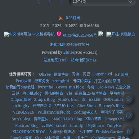
1
RSS订阅
2015
–
2026
全站访问量
3166486
中文博客导航
萌ICP备20213456号
浙ICP备2024064370号
Powered by
Blotter
(Go + React)
站点地图(TXT)
站点地图(XML)
优秀博客订阅：
阅读・阅己
Super丶xd
OhYee
镜旅博客
RF 菜鸟
Pengwill
极客兔兔
zronghui
用信仰编程
打工人的奶茶铺
ip君的写bug教程
byronhe
Green_m's blog
鸟窝
Sec-News 安全文摘
云樾
陶小桃Blog
勇杰的博客
Yle
前端路上-技术博客
星萌亦派
Oldpan博客
Shiqi's Blog
ylink's Nest
渡
icskkk
OOOrdinary
kiritoghy
野宁新之助
BYRIO 社区
ChenShou
Barney’s Blog
唯獨少了個字
VERGESSEN
WilliamSun的小窝
Coding手艺人
XKの博客
Sun's Blog
雷雷屋头
SMallTIAN's Blog
OmegaXYZ
Kaciras' Blog
云游君
xcsoft
hannlp
iMyShare
TonyHe
XIAOMING'S BLOG
大蛋糕的烘焙坊
飞刀博客
Finisky Garden
Roookie博客
Sky
林林杂语
太傅
上冬十二
obaby@mars
辛未羊