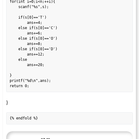
for(int i=0;i<n;++i){

    scanf("%s",s);

    if(s[0]=='T')

        ans+=4;

    else if(s[0]=='C')

        ans+=6;

    else if(s[0]=='O')

        ans+=8;

    else if(s[0]=='D')

        ans+=12;

    else

        ans+=20;

}

printf("%d\n",ans);

}
{% endfold %}