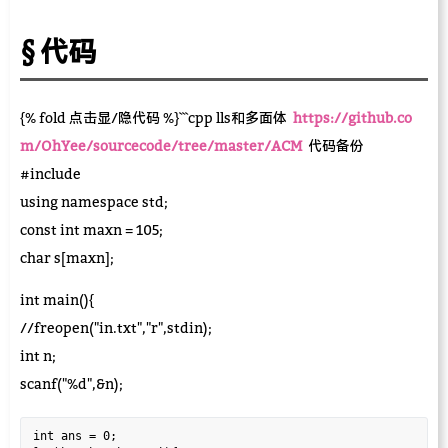
代码
{% fold 点击显/隐代码 %}```cpp lls和多面体
https://github.co
m/OhYee/sourcecode/tree/master/ACM
代码备份
#include
using namespace std;
const int maxn = 105;
char s[maxn];
int main(){
//freopen("in.txt","r",stdin);
int n;
scanf("%d",&n);
int ans = 0;
