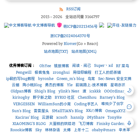
RSS订阅
2015
–
2026
全站访问量
3166797
中文博客导航
萌ICP备20213456号
浙ICP备2024064370号
Powered by
Blotter
(Go + React)
站点地图(TXT)
站点地图(XML)
优秀博客订阅：
阅读・阅己
Super丶xd
OhYee
镜旅博客
RF 菜鸟
Pengwill
极客兔兔
zronghui
用信仰编程
打工人的奶茶铺
ip君的写bug教程
byronhe
Green_m's blog
鸟窝
Sec-News 安全文摘
云樾
陶小桃Blog
勇杰的博客
Yle
前端路上-技术博客
星萌亦派
Oldpan博客
Shiqi's Blog
ylink's Nest
渡
icskkk
OOOrdinary
kiritoghy
野宁新之助
BYRIO 社区
ChenShou
Barney’s Blog
唯獨少了個字
VERGESSEN
WilliamSun的小窝
Coding手艺人
XKの博客
Sun's Blog
雷雷屋头
SMallTIAN's Blog
OmegaXYZ
Kaciras' Blog
云游君
xcsoft
hannlp
iMyShare
TonyHe
XIAOMING'S BLOG
大蛋糕的烘焙坊
飞刀博客
Finisky Garden
Roookie博客
Sky
林林杂语
太傅
上冬十二
obaby@mars
辛未羊