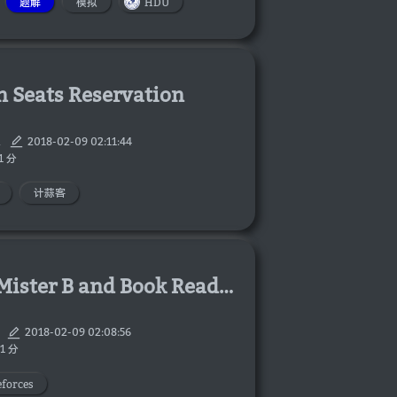
题解
模拟
HDU
 Seats Reservation
2
2018-02-09 02:11:44
1 分
计蒜客
Codeforces 820A.Mister B and Book Reading
2018-02-09 02:08:56
1 分
forces