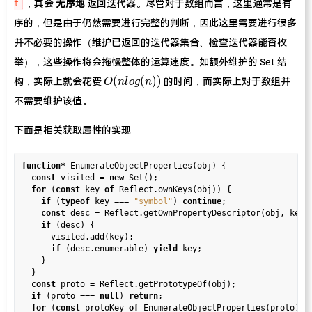
，其会
无序地
返回迭代器。尽管对于数组而言，这里通常是有
t
序的，但是由于仍然需要进行完整的判断，因此这里需要进行很多
并不必要的操作（维护已返回的迭代器集合、检查迭代器能否枚
举），这些操作将会拖慢整体的运算速度。如额外维护的 Set 结
O(nlog(n))
(
(
)
)
构，实际上就会花费
的时间，而实际上对于数组并
O
n
l
o
g
n
不需要维护该值。
下面是相关获取属性的实现
function
*
 EnumerateObjectProperties(obj) {

const
 visited 
=
new
 Set();

for
 (
const
 key 
of
 Reflect.ownKeys(obj)) {

if
 (
typeof
 key 
===
"symbol"
) 
continue
;

const
 desc 
=
 Reflect.getOwnPropertyDescriptor(obj, key);
if
 (desc) {

      visited.add(key);

if
 (desc.enumerable) 
yield
 key;

    }

  }

const
 proto 
=
 Reflect.getPrototypeOf(obj);

if
 (proto 
===
null
) 
return
;

for
 (
const
 protoKey 
of
 EnumerateObjectProperties(proto)) {