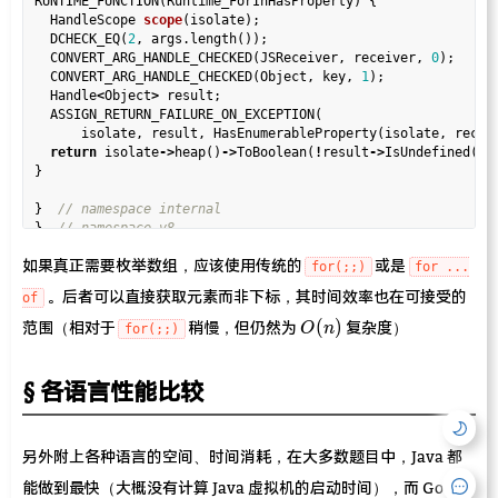
RUNTIME_FUNCTION(Runtime_ForInHasProperty) {

  HandleScope 
scope
(isolate);

  DCHECK_EQ(
2
, args.length());

  CONVERT_ARG_HANDLE_CHECKED(JSReceiver, receiver, 
0
);

  CONVERT_ARG_HANDLE_CHECKED(Object, key, 
1
);

  Handle
<
Object
>
 result;

  ASSIGN_RETURN_FAILURE_ON_EXCEPTION(

      isolate, result, HasEnumerableProperty(isolate, receiv
return
 isolate
->
heap()
->
ToBoolean(
!
result
->
IsUndefined(iso
}

}  
}  
如果真正需要枚举数组，应该使用传统的
或是
for(;;)
for ...
。后者可以直接获取元素而非下标，其时间效率也在可接受的
of
O(n)
(
)
范围（相对于
稍慢，但仍然为
复杂度）
O
n
for(;;)
各语言性能比较
另外附上各种语言的空间、时间消耗，在大多数题目中，Java 都
能做到最快（大概没有计算 Java 虚拟机的启动时间），而 Go 往