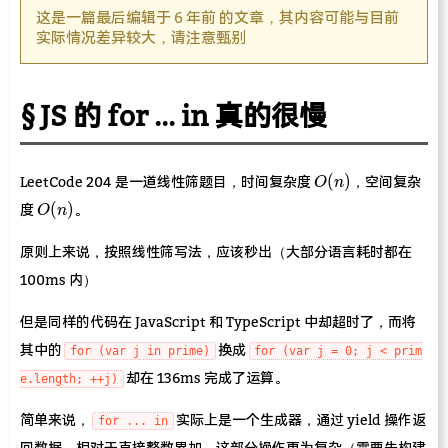
这是一篇最后编辑于 6 年前 的文章，其内容可能与目前
实际情况差异较大，请注意甄别
JS 的 for ... in 真的很慢
O(n)
(
)
LeetCode 204 是一道线性筛题目，时间复杂度
，空间复杂
O
n
O(n)
(
)
度
。
O
n
原则上来说，按照线性筛写法，应该秒出（大部分语言耗时都在
100ms 内）
但是同样的代码在 JavaScript 和 TypeScript 中却超时了，而将
其中的
换成
for (var j in prime)
for (var j = 0; j < prim
却在 136ms 完成了运算。
e.length; ++j)
简单来说，
实际上是一个生成器，通过 yield 操作返
for ... in
回数据。相对于直接整数累加，这部分操作更为复杂（需要先构建