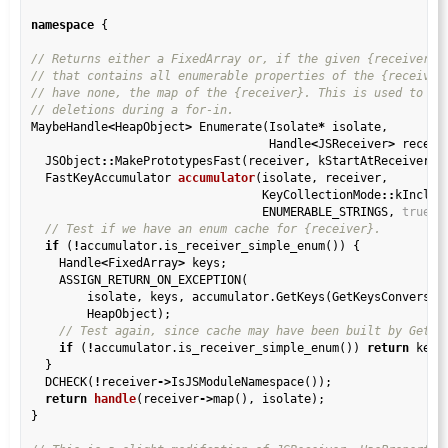
namespace
 {

MaybeHandle
<
HeapObject
>
 Enumerate(Isolate
*
 isolate,

                                  Handle
<
JSReceiver
>
 receive
  JSObject
::
MakePrototypesFast(receiver, kStartAtReceiver, i
  FastKeyAccumulator 
accumulator
(isolate, receiver,

                                 KeyCollectionMode
::
kInclud
                                 ENUMERABLE_STRINGS, 
true
);

if
 (
!
accumulator.is_receiver_simple_enum()) {

    Handle
<
FixedArray
>
 keys;

    ASSIGN_RETURN_ON_EXCEPTION(

        isolate, keys, accumulator.GetKeys(GetKeysConversio
        HeapObject);

if
 (
!
accumulator.is_receiver_simple_enum()) 
return
 keys;
  }

  DCHECK(
!
receiver
->
IsJSModuleNamespace());

return
handle
(receiver
->
map(), isolate);

}
