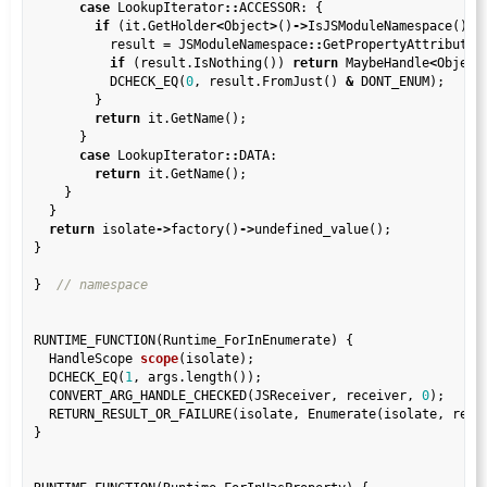
case
 LookupIterator
::
ACCESSOR: {

if
 (it.GetHolder
<
Object
>
()
->
IsJSModuleNamespace()) {
          result 
=
 JSModuleNamespace
::
GetPropertyAttributes
if
 (result.IsNothing()) 
return
 MaybeHandle
<
Object
          DCHECK_EQ(
0
, result.FromJust() 
&
 DONT_ENUM);

        }

return
 it.GetName();

      }

case
 LookupIterator
::
DATA:

return
 it.GetName();

    }

  }

return
 isolate
->
factory()
->
undefined_value();

}

}  
RUNTIME_FUNCTION(Runtime_ForInEnumerate) {

  HandleScope 
scope
(isolate);

  DCHECK_EQ(
1
, args.length());

  CONVERT_ARG_HANDLE_CHECKED(JSReceiver, receiver, 
0
);

  RETURN_RESULT_OR_FAILURE(isolate, Enumerate(isolate, recei
}
