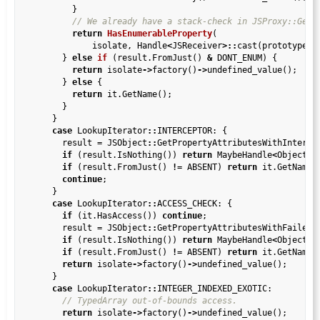
          }

return
HasEnumerableProperty
(

              isolate, Handle
<
JSReceiver
>::
cast(prototype), 
        } 
else
if
 (result.FromJust() 
&
 DONT_ENUM) {

return
 isolate
->
factory()
->
undefined_value();

        } 
else
 {

return
 it.GetName();

        }

      }

case
 LookupIterator
::
INTERCEPTOR: {

        result 
=
 JSObject
::
GetPropertyAttributesWithInterce
if
 (result.IsNothing()) 
return
 MaybeHandle
<
Object
>
()
if
 (result.FromJust() 
!=
 ABSENT) 
return
 it.GetName()
continue
;

      }

case
 LookupIterator
::
ACCESS_CHECK: {

if
 (it.HasAccess()) 
continue
;

        result 
=
 JSObject
::
GetPropertyAttributesWithFailedA
if
 (result.IsNothing()) 
return
 MaybeHandle
<
Object
>
()
if
 (result.FromJust() 
!=
 ABSENT) 
return
 it.GetName()
return
 isolate
->
factory()
->
undefined_value();

      }

case
 LookupIterator
::
INTEGER_INDEXED_EXOTIC:

return
 isolate
->
factory()
->
undefined_value();
