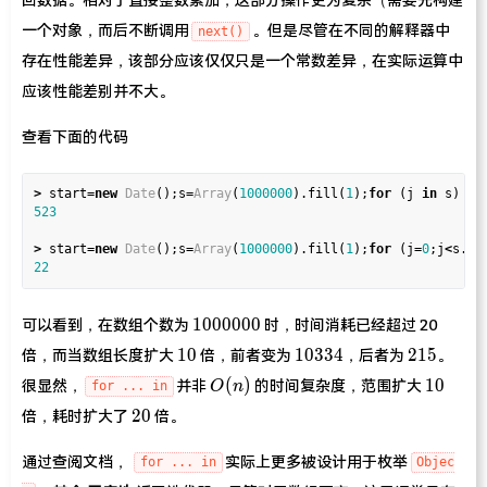
一个对象，而后不断调用
。但是尽管在不同的解释器中
next()
存在性能差异，该部分应该仅仅只是一个常数差异，在实际运算中
应该性能差别并不大。
查看下面的代码
>
 start
=
new
Date
();s
=
Array
(
1000000
).fill(
1
);
for
 (j 
in
 s) s[
523
>
 start
=
new
Date
();s
=
Array
(
1000000
).fill(
1
);
for
 (j
=
0
;j
<
s.le
22
1000000
1
0
0
0
0
0
0
可以看到，在数组个数为
时，时间消耗已经超过 20
10
10334
215
1
0
1
0
3
3
4
2
1
5
倍，而当数组长度扩大
倍，前者变为
，后者为
。
O(n)
10
(
)
1
0
很显然，
并非
的时间复杂度，范围扩大
O
n
for ... in
20
2
0
倍，耗时扩大了
倍。
通过查阅文档，
实际上更多被设计用于枚举
for ... in
Objec