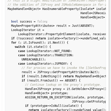
MaybeHandle
<
Object
>
 HasEnumerableProperty(Isolate
*
 isolate,

                                          Handle
<
JSReceiver
                                          Handle
<
Object
>
 key
bool
 success 
=
false
;

  Maybe
<
PropertyAttributes
>
 result 
=
 Just(ABSENT);

  LookupIterator it 
=
      LookupIterator
::
PropertyOrElement(isolate, receiver, 
if
 (
!
success) 
return
 isolate
->
factory()
->
undefined_value()
for
 (; it.IsFound(); it.Next()) {

switch
 (it.state()) {

case
 LookupIterator
::
NOT_FOUND:

case
 LookupIterator
::
TRANSITION:

        UNREACHABLE();

case
 LookupIterator
::
JSPROXY: {

        result 
=
 JSProxy
::
GetPropertyAttributes(
&
it);

if
 (result.IsNothing()) 
return
 MaybeHandle
<
Object
>
()
if
 (result.FromJust() 
==
 ABSENT) {

          Handle
<
JSProxy
>
 proxy 
=
 it.GetHolder
<
JSProxy
>
();

          Handle
<
Object
>
 prototype;

          ASSIGN_RETURN_ON_EXCEPTION(isolate, prototype,

                                     JSProxy
::
GetPrototype(p
if
 (prototype
->
IsNull(isolate)) {

return
 isolate
->
factory()
->
undefined_value();
