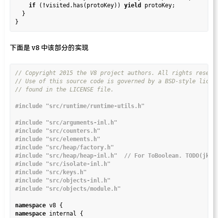
if
 (
!
visited.has(protoKey)) 
yield
 protoKey;

  }

下面是 v8 中该部分的实现
#include
"src/runtime/runtime-utils.h"
#include
"src/arguments-inl.h"
#include
"src/counters.h"
#include
"src/elements.h"
#include
"src/heap/factory.h"
#include
"src/heap/heap-inl.h"  // For ToBoolean. TODO(jkum
#include
"src/isolate-inl.h"
#include
"src/keys.h"
#include
"src/objects-inl.h"
#include
"src/objects/module.h"
namespace
namespace
 internal {
