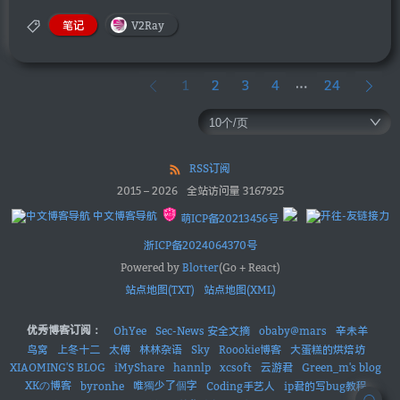
笔记
V2Ray
1
2
3
4
24
RSS订阅
2015
–
2026
全站访问量
3167925
中文博客导航
萌ICP备20213456号
浙ICP备2024064370号
Powered by
Blotter
(Go + React)
站点地图(TXT)
站点地图(XML)
优秀博客订阅：
OhYee
Sec-News 安全文摘
obaby@mars
辛未羊
鸟窝
上冬十二
太傅
林林杂语
Sky
Roookie博客
大蛋糕的烘焙坊
XIAOMING'S BLOG
iMyShare
hannlp
xcsoft
云游君
Green_m's blog
XKの博客
唯獨少了個字
byronhe
Coding手艺人
ip君的写bug教程