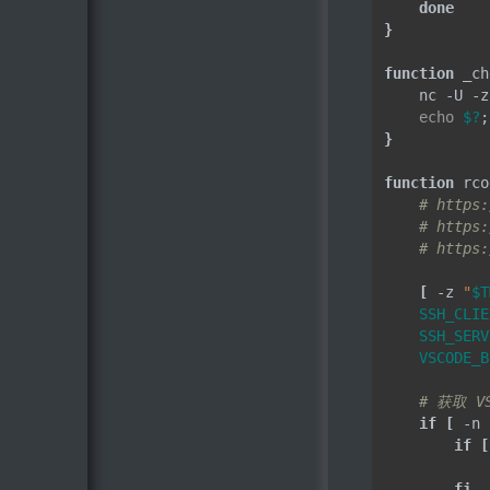
done
}
function
 _ch
    nc -U -z
echo
$?
}
function
 rco
# https:
# https:
# https:
[
 -z 
"
$T
SSH_CLIE
SSH_SERV
VSCODE_B
# 获取 VS
if
[
 -n 
if
[
fi