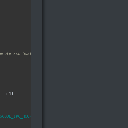
emote-ssh-host-in-vscode
 -n 1
)
SCODE_IPC_HOOK_CLI
)
"
==
"1"
]
; 
then