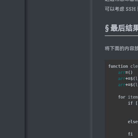
可以考虑 SSH
最后结
将下面的内容
function
 cle
arr
=()
arr
+=
$(
l
arr
+=
$(
l
for
 item
if
[
            
else
fi