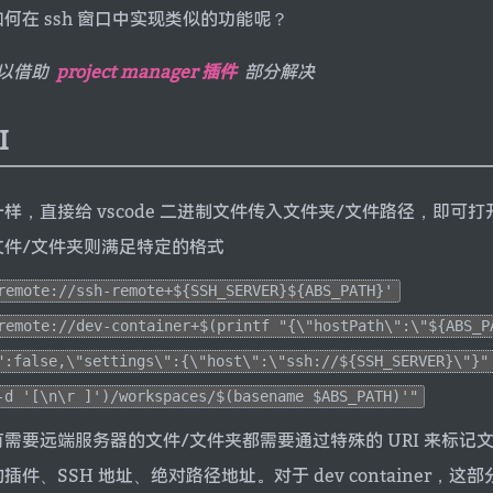
何在 ssh 窗口中实现类似的功能呢？
可以借助
project manager 插件
部分解决
I
样，直接给 vscode 二进制文件传入文件夹/文件路径，即可
e 文件/文件夹则满足特定的格式
remote://ssh-remote+${SSH_SERVER}${ABS_PATH}'
remote://dev-container+$(printf "{\"hostPath\":\"${ABS_P
":false,\"settings\":{\"host\":\"ssh://${SSH_SERVER}\"}"
-d '[\n\r ]')/workspaces/$(basename $ABS_PATH)'"
需要远端服务器的文件/文件夹都需要通过特殊的 URI 来标记
件、SSH 地址、绝对路径地址。对于 dev container，这部分