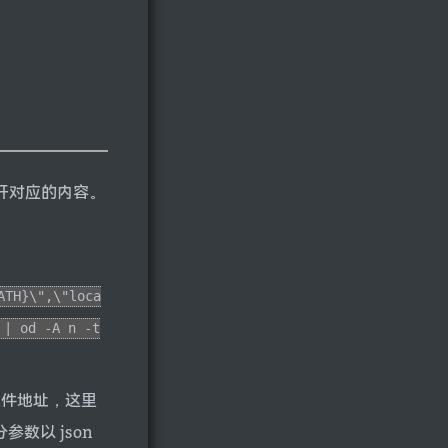
打开对应的内容。
ATH}\",\"loca
 | od -A n -t
文件地址，这里
参数以 json