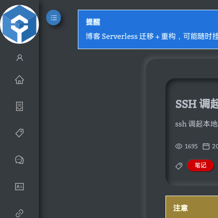
提醒
博客 Serverless 迁移 + 重构，可能随时
SSH 调
ssh 调起本
1695
2
笔记
注意