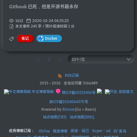
Gitbook 已死，但是开源书籍永存
1612
2020-10-24 06:35:23
本文章共 245 字 / 预计阅读时间 1 分
笔记
Docker
1
RSS订阅
2015
–
2026
全站访问量
3166489
中文博客导航
萌ICP备20213456号
浙ICP备2024064370号
Powered by
Blotter
(Go + React)
站点地图(TXT)
站点地图(XML)
优秀博客订阅：
阅读・阅己
Super丶xd
OhYee
镜旅博客
RF 菜鸟