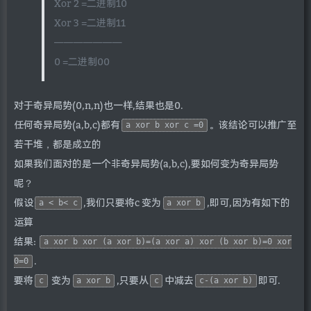
Xor 2 =二进制10
Xor 3 =二进制11
———————
0 =二进制00
对于奇异局势(0,n,n)也一样,结果也是0.
任何奇异局势(a,b,c)都有
。该结论可以推广至
a xor b xor c =0
若干堆，都是成立的
如果我们面对的是一个非奇异局势(a,b,c),要如何变为奇异局势
呢？
假设
,我们只要将c 变为
,即可,因为有如下的
a < b< c
a xor b
运算
结果:
a xor b xor (a xor b)=(a xor a) xor (b xor b)=0 xor
.
0=0
要将
变为
,只要从
中减去
即可.
c
a xor b
c
c-(a xor b)