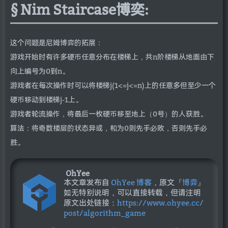
Nim Staircase博奕:
这个问题是尼姆博弈的拓展：
游戏开始时有许多硬币任意分布在楼梯上，共n阶楼梯从地面由下
向上编号为0到n。
游戏者在每次操作时可以将楼梯j(1<=j<=n)上的任意多但至少一个
硬币移动到楼梯j-1上。
游戏者轮流操作，将最后一枚硬币移至地上（0号）的人获胜。
算法：将奇数楼层的状态异或，和为0则先手必败，否则先手必
胜。
OhYee
本文章发布自
OhYee 博客
，原文『
博弈
』
如无特别说明，可以直接转载，但请注明
原文出处链接：
https://www.ohyee.cc/
post/algorithm_game