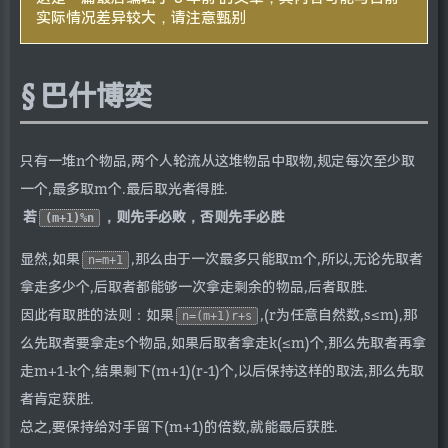
实际情况差异较大，请注意甄别
巴什博奕
只有一堆n个物品,两个人轮流从这堆物品中取物,规定每次至少取
一个,最多取m个.最后取光者得胜.
若
，则先手必败，否则先手必胜
(m+1)%n
显然,如果
,那么由于一次最多只能取m个,所以,无论先取者
n=m+1
拿走多少个,后取者都能够一次拿走剩余的物品,后者取胜.
因此有取胜的法则：如果
,(r为任意自然数,s≤m),那
n=(m+1)r+s
么先取者要拿走s个物品,如果后取者拿走k(≤m)个,那么先取者再拿
走m+1-k个,结果剩下(m+1)(r-1)个,以后保持这样的取法,那么先取
者肯定获胜.
总之,要保持给对手留下(m+1)的倍数,就能最后获胜.