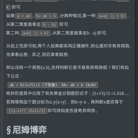
即可
k
如果
,
,分两种情况,第一种,
,
a < ak
b= ak + k
a=aj (j < k)
从第二堆里面拿走
即可
b - bj
第二种,
,从第二堆里面拿走b - aj 即可.
a=bj (j < k)
从如上性质可知,两个人如果都采用正确操作,那么面对非奇异局势,
先拿者必胜；反之,则后拿者取胜.
那么任给一个局势(a,b),怎样判断它是不是奇异局势呢？我们有如
下公式：
ak = k(1+√5)/2 (下取整), bk= ak + k (k∈N)
奇妙的是其中出现了有关黄金分割数的式子：(1+√5)/2 =1.618...,
若两堆物品个数分别为x,y(x<y)，则k=y-x，再判断x是否等于
即可得知是否是奇异局势。
[(y-x)*( √5+1)/2]
尼姆博弈