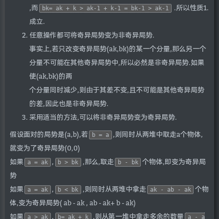
,而
.所以性质1.
bk= ak + k > ak-1 + k-1 = bk-1 > ak-1
成立.
任意操作都可将奇异局势变为非奇异局势.
事实上,若只改变奇异局势(ak,bk)的某一个分量,那么另一个
分量不可能在其他奇异局势中,所以必然是非奇异局势.如果
使(ak,bk)的两
个分量同时减少,则由于其差不变,且不可能是其他奇异局势
的差,因此也是非奇异局势.
采用适当的方法,可以将非奇异局势变为奇异局势.
假设面对的局势是(a,b),若
,则同时从两堆中取走a个物体,
b = a
就变为了奇异局势(0,0)
如果
,
,那么,取走
个物体,即变为奇异局
a = ak
b > bk
b - bk
势
如果
,
,则同时从两堆中拿走
个物
a = ak
b < bk
ak - ab - ak
体,变为奇异局势( ab - ak , ab - ak+ b - ak)
如果
,
,则从第一堆中拿走多余的数量
a > ak
b= ak + k
a - a