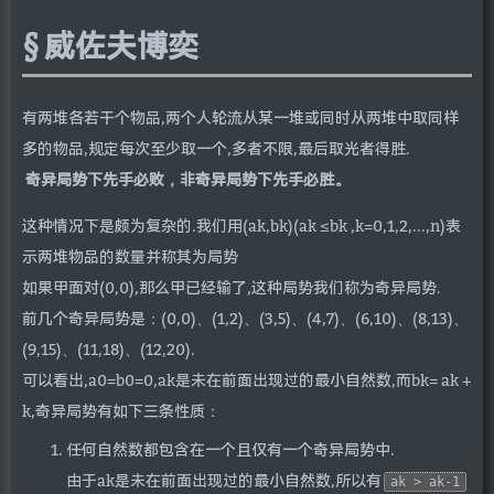
威佐夫博奕
有两堆各若干个物品,两个人轮流从某一堆或同时从两堆中取同样
多的物品,规定每次至少取一个,多者不限,最后取光者得胜.
奇异局势下先手必败，非奇异局势下先手必胜。
这种情况下是颇为复杂的.我们用(ak,bk)(ak ≤bk ,k=0,1,2,...,n)表
示两堆物品的数量并称其为局势
如果甲面对(0,0),那么甲已经输了,这种局势我们称为奇异局势.
前几个奇异局势是：(0,0)、(1,2)、(3,5)、(4,7)、(6,10)、(8,13)、
(9,15)、(11,18)、(12,20).
可以看出,a0=b0=0,ak是未在前面出现过的最小自然数,而bk= ak +
k,奇异局势有如下三条性质：
任何自然数都包含在一个且仅有一个奇异局势中.
由于ak是未在前面出现过的最小自然数,所以有
ak > ak-1