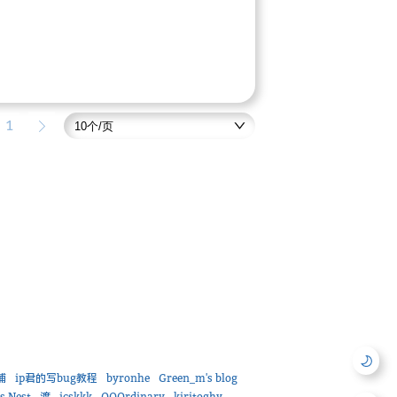
1
铺
ip君的写bug教程
byronhe
Green_m's blog
's Nest
渡
icskkk
OOOrdinary
kiritoghy