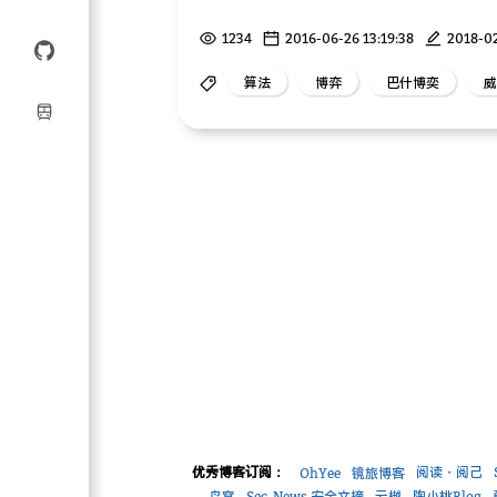
1234
2016-06-26 13:19:38
2018-02
算法
博弈
巴什博奕
威
优秀博客订阅：
阅读・阅己
OhYee
镜旅博客
鸟窝
Sec-News 安全文摘
云樾
陶小桃Blog