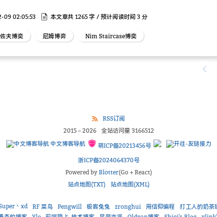
-09 02:05:53
本文章共 1265 字 / 预计阅读时间 3 分
佐夫博奕
尼姆博弈
Nim Staircase博奕
RSS订阅
2015
–
2026
全站访问量
3166512
中文博客导航
萌ICP备20213456号
浙ICP备2024064370号
Powered by
Blotter
(Go + React)
站点地图(TXT)
站点地图(XML)
Super丶xd
RF 菜鸟
Pengwill
极客兔兔
zronghui
用信仰编程
打工人的奶茶
勇杰的博客
Yle
前端路上-技术博客
星萌亦派
Oldpan博客
Shiqi's Blog
ylink