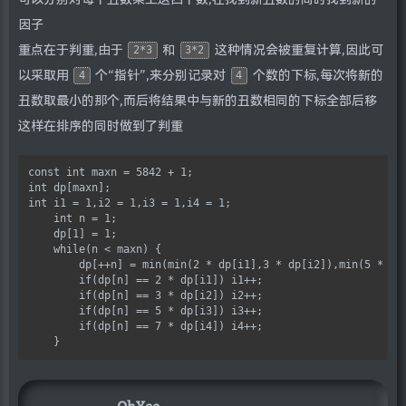
因子
重点在于判重,由于
和
这种情况会被重复计算,因此可
2*3
3*2
以采取用
个“指针”,来分别记录对
个数的下标,每次将新的
4
4
丑数取最小的那个,而后将结果中与新的丑数相同的下标全部后移
这样在排序的同时做到了判重
const int maxn = 5842 + 1;

int dp[maxn];

int i1 = 1,i2 = 1,i3 = 1,i4 = 1;

    int n = 1;

    dp[1] = 1;

    while(n < maxn) {

        dp[++n] = min(min(2 * dp[i1],3 * dp[i2]),min(5 * dp[
        if(dp[n] == 2 * dp[i1]) i1++;

        if(dp[n] == 3 * dp[i2]) i2++;

        if(dp[n] == 5 * dp[i3]) i3++;

        if(dp[n] == 7 * dp[i4]) i4++;
