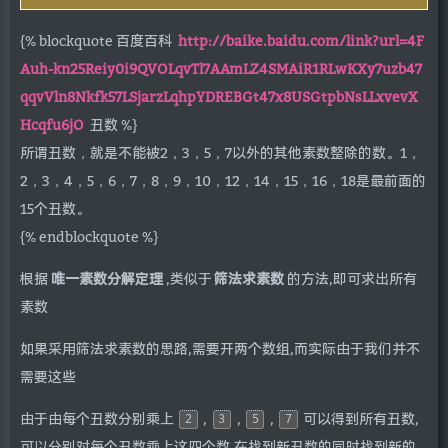
{% blockquote 百度百科
http://baike.baidu.com/link?url=4F
Auh-kn25Reiy0i9QVOLqvTl7AAmLZ4SMAiR1RLwKXy7uzb47
qqvVln8Nkfk57LSjarzLqhpYDREBGt47x8USGtpbNsLLxvevX
Hcqfu6jO
丑数 %}
所谓丑数，就是不能被2，3，5，7以外的其他素数整除的数。1，
2，3，4，5，6，7，8，9，10，12，14，15，16，18是最前面的
15个丑数。
{% endblockquote %}
根据
唯一素数分解定理
,类似于
筛法求素数
的方法,即可求出所有
素数
如果采用筛法求素数的思路,需要开两个数组,而实际由于我们并不
需要这些
由于由每个丑数分别乘上
,
,
,
可以得到所有丑数,
2
3
5
7
可以分别对每个丑数乘上这四个数,在找到新丑数的同时找到新的