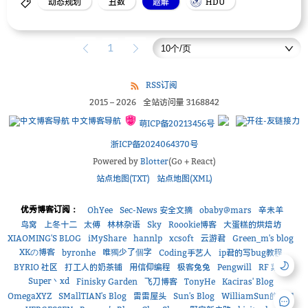
动态规划
丑数
题解
HDU
1
RSS订阅
2015
–
2026
全站访问量
3168842
中文博客导航
萌ICP备20213456号
浙ICP备2024064370号
Powered by
Blotter
(Go + React)
站点地图(TXT)
站点地图(XML)
优秀博客订阅：
OhYee
Sec-News 安全文摘
obaby@mars
辛未羊
鸟窝
上冬十二
太傅
林林杂语
Sky
Roookie博客
大蛋糕的烘焙坊
XIAOMING'S BLOG
iMyShare
hannlp
xcsoft
云游君
Green_m's blog
XKの博客
唯獨少了個字
byronhe
Coding手艺人
ip君的写bug教程
BYRIO 社区
打工人的奶茶铺
用信仰编程
极客兔兔
Pengwill
RF 菜鸟
Super丶xd
Finisky Garden
飞刀博客
TonyHe
Kaciras' Blog
OmegaXYZ
SMallTIAN's Blog
雷雷屋头
Sun's Blog
WilliamSun的小窝