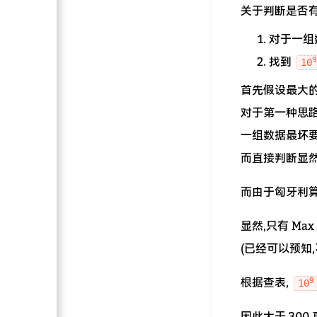
关于判断是否有
对于一组
找到
10
首先假设最大的
对于第一种思路
一组数据最坏要查
而直接判断显
而由于匈牙利算
显然,只有 Max
(已经可以预知,
9
根据查表,
10
因此大于 300 