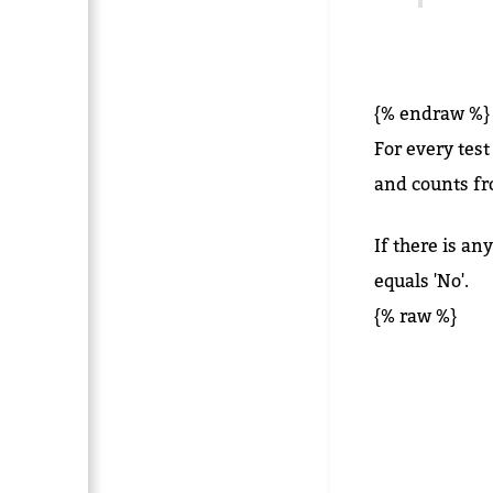
{% endraw %}
For every test
and counts fro
If there is an
equals 'No'.
{% raw %}