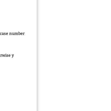
e case number
erwise y