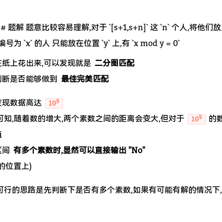
}
# 题解 题意比较容易理解,对于 `[s+1,s+n]` 这 `n` 个人,将他们放置在
为 `x` 的人 只能放在位置 `y` 上,有 `x mod y = 0`
在纸上花出来,可以发现就是
二分图匹配
判断是否能够做到
最佳完美匹配
9
发现数据高达
10
9
可知,随着数的增大,两个素数之间的距离会变大,但对于
的数
10
值
区间
有多个素数时,显然可以直接输出 "No"
的位置上)
可行的思路是先判断下是否有多个素数,如果有可能有解的情况下