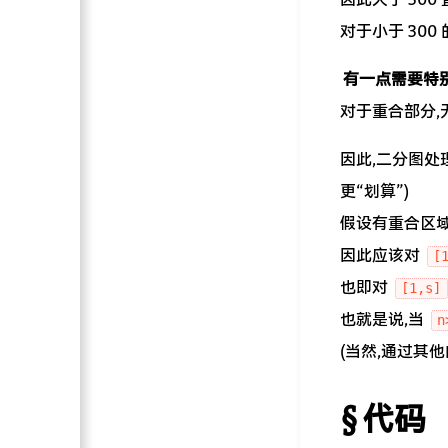
对于小于 30
有一点需要特
对于重合部分,
因此,二分图处
更“划算”)
假设有重合区
因此应该对
[
也即对
[1,s]
也就是说,当
n
(当然,通过其
代码