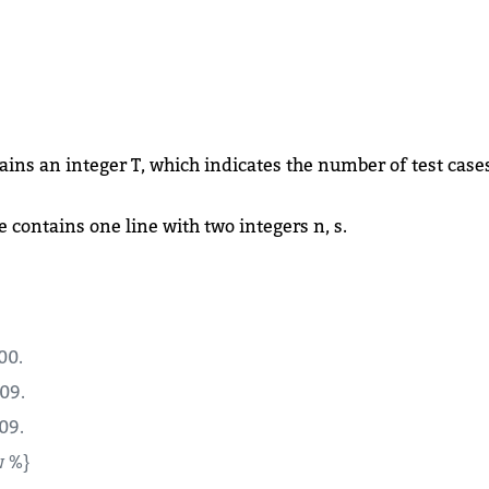
tains an integer T, which indicates the number of test case
e contains one line with two integers n, s.
00.
09.
09.
w %}