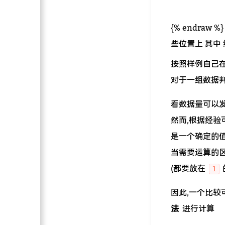
{% endraw %
些位置上 其中 编号
按照样例自己
对于一组数据
看数据量可以
然而,根据经验
是一个确定的
当需要运算的
(都要放在
1
因此,一个比较
法
进行计算