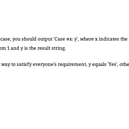
 case, you should output 'Case #x: y', where x indicates th
m 1 and y is the result string.
y way to satisfy everyone's requirement, y equals 'Yes', oth