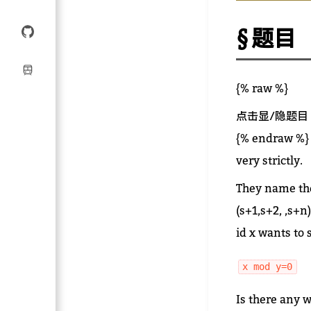
题目
{% raw %}
点击显/隐题目
{% endraw %} 
very strictly.
They name the
(s+1,s+2, ,s+n
id x wants to 
x mod y=0
Is there any 