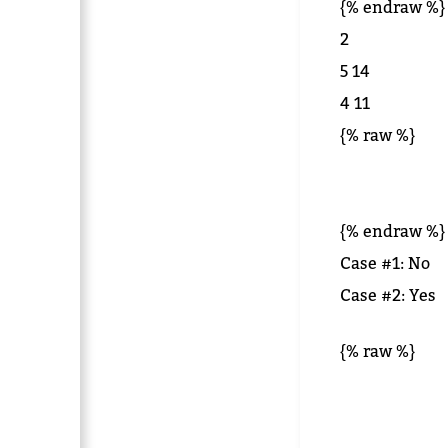
{% endraw %}
2
5 14
4 11
{% raw %}
{% endraw %}
Case #1: No
Case #2: Yes
{% raw %}