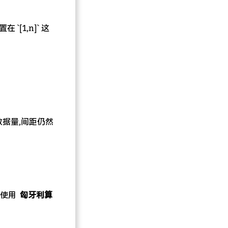
 `[1,n]` 这
据量,间距仍然
,使用
匈牙利算