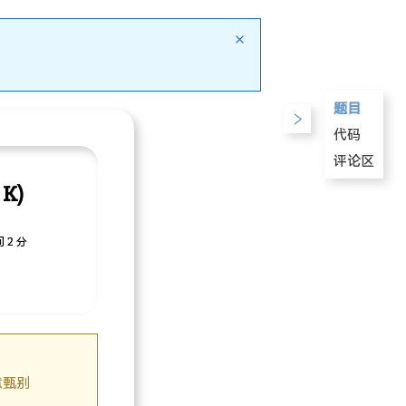
题目
代码
评论区
 K)
 2 分
意甄别