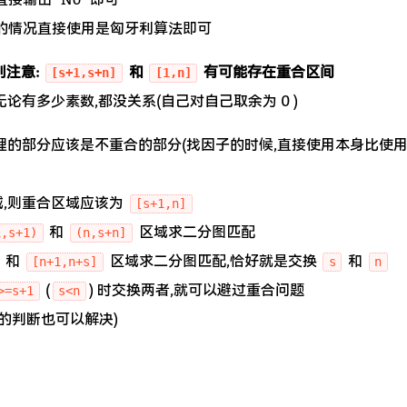
0 的情况直接使用是匈牙利算法即可
别注意:
和
有可能存在重合区间
[s+1,s+n]
[1,n]
无论有多少素数,都没关系(自己对自己取余为 0 )
理的部分应该是不重合的部分(找因子的时候,直接使用本身比使
域,则重合区域应该为
[s+1,n]
和
区域求二分图匹配
1,s+1)
(n,s+n]
和
区域求二分图匹配,恰好就是交换
和
[n+1,n+s]
s
n
(
) 时交换两者,就可以避过重合问题
>=s+1
s<n
他的判断也可以解决)