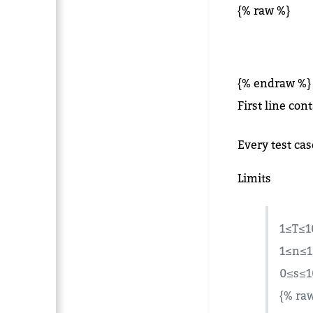
{% raw %}
{% endraw %}
First line con
Every test cas
Limits
1≤T≤1
1≤n≤1
0≤s≤1
{% ra