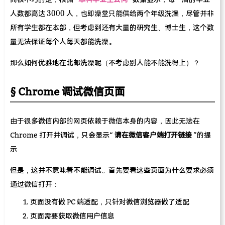
8
3672
3000
\times
3
0
0
0
人数都高达
人，也即澡堂只能供给两个年级洗澡，尽管并非
260 =
所有学生都在本部，但考虑到还有大量的研究生、博士生，这个数
6240
量无法保证每个人每天都能洗澡。
那么如何优雅地在北邮洗澡呢（不考虑别人能不能洗得上）？
Chrome 调试微信页面
由于很多微信内部的网页依赖于微信本身的内容，因此无法在
Chrome 打开并调试，只会显示“
请在微信客户端打开链接
”的提
示
但是，这并不意味着不能调试。首先要看这些页面为什么要求必须
通过微信打开：
页面没有做 PC 端适配，只针对微信浏览器做了适配
页面需要获取微信用户信息