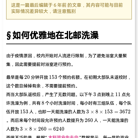
这是一篇最后编辑于 6 年前 的文章，其内容可能与目前
实际情况差异较大，请注意甄别
如何优雅地在北邮洗澡
由于疫情原因，校内开始对人流进行限制，为了避免浴室大量聚
集，因此需要提前对浴室进行预约。
20
153
2
0
1
5
3
最早是每
分钟开放
个预约名额。在初期大部队未返校时，
这个数目绰绰有余，不需要提前预约。
3
11
3
1
1
而当大部队返校后，产生了无数问题。以下午
点到晚上
点允
8
8
许洗澡为例，共有
个小时洗澡时间，每小时有三组队伍，每个队
153
3
1
5
3
3
×
8
×
1
5
3
=
3
6
7
2
伍开放
人，也即一天能洗澡的人数为
\times
260
2
6
0
。而后来每个时间段允许预约人数提升为
人，一天能洗澡的
8
3
3
×
8
×
2
6
0
=
6
2
4
0
\times
人数为
\times
153 =
而很不巧的是，根据“
本科毕业生去向
”数据显示，每一届的毕业