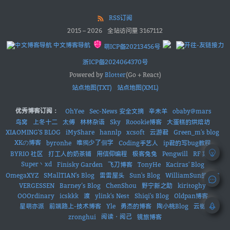
RSS订阅
2015
–
2026
全站访问量
3167112
中文博客导航
萌ICP备20213456号
浙ICP备2024064370号
Powered by
Blotter
(Go + React)
站点地图(TXT)
站点地图(XML)
优秀博客订阅：
OhYee
Sec-News 安全文摘
辛未羊
obaby@mars
鸟窝
上冬十二
太傅
林林杂语
Sky
Roookie博客
大蛋糕的烘焙坊
XIAOMING'S BLOG
iMyShare
hannlp
xcsoft
云游君
Green_m's blog
XKの博客
唯獨少了個字
byronhe
Coding手艺人
ip君的写bug教程
BYRIO 社区
打工人的奶茶铺
用信仰编程
极客兔兔
Pengwill
RF 菜鸟
Super丶xd
Finisky Garden
飞刀博客
TonyHe
Kaciras' Blog
OmegaXYZ
SMallTIAN's Blog
雷雷屋头
Sun's Blog
WilliamSun的小窝
VERGESSEN
Barney’s Blog
ChenShou
野宁新之助
kiritoghy
OOOrdinary
icskkk
渡
ylink's Nest
Shiqi's Blog
Oldpan博客
星萌亦派
前端路上-技术博客
Yle
勇杰的博客
陶小桃Blog
云樾
阅读・阅己
zronghui
镜旅博客