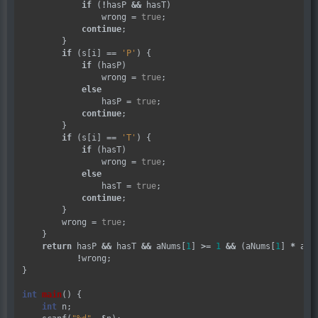
if
 (
!
hasP 
&&
 hasT)

                wrong 
=
true
;

continue
;

        }

if
 (s[i] 
==
'P'
) {

if
 (hasP)

                wrong 
=
true
;

else
                hasP 
=
true
;

continue
;

        }

if
 (s[i] 
==
'T'
) {

if
 (hasT)

                wrong 
=
true
;

else
                hasT 
=
true
;

continue
;

        }

        wrong 
=
true
;

    }

return
 hasP 
&&
 hasT 
&&
 aNums[
1
] 
>=
1
&&
 (aNums[
1
] 
*
 aNu
!
wrong;

}

int
main
() {

int
 n;
