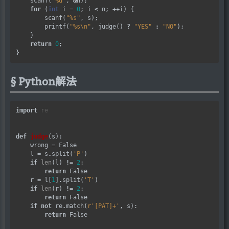
    scanf(
"%d"
, 
&
n);

for
 (
int
 i 
=
0
; i 
<
 n; 
++
i) {

        scanf(
"%s"
, s);

        printf(
"%s
\n
"
, judge() 
?
"YES"
:
"NO"
);

    }

return
0
;

Python解法
import
re
def
judge
(s):

    wrong 
=
 False

    l 
=
 s
.
split(
'P'
)

if
len
(l) 
!=
2
:

return
 False

    r 
=
 l[
1
]
.
split(
'T'
)

if
len
(r) 
!=
2
:

return
 False

if
not
 re
.
match(
r
'[PAT]+'
, s):

return
 False
