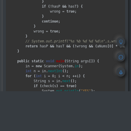
}
if
(!
hasP 
&&
 hasT
)
{
                    wrong 
=
true
;
}
continue
;
}
            wrong 
=
true
;
}
return
 hasP 
&&
 hasT 
&&
(!
wrong 
&&
(
aNums
[
0
]
*
 aNums
}
public
static
void
main
(
String args
[])
{
        in 
=
new
 Scanner
(
System
.
in
);
int
 n 
=
 in
.
nextInt
();
for
(
int
 i 
=
 0
;
 i 
<
 n
;
++
i
)
{
            String s 
=
 in
.
next
();
if
(
check
(
s
)
==
true
)
                System
.
out
.
println
(
"YES"
);
else
                System
.
out
.
println
(
"NO"
);
}
        in
.
close
();
}
}