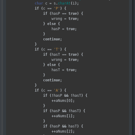
char
 c 
=
 s
.
charAt
(
i
);
if
(
c 
==
'P'
)
{
if
(
hasP 
==
true
)
{
                    wrong 
=
true
;
}
else
{
                    hasP 
=
true
;
}
continue
;
}
if
(
c 
==
'T'
)
{
if
(
hasT 
==
true
)
{
                    wrong 
=
true
;
}
else
{
                    hasT 
=
true
;
}
continue
;
}
if
(
c 
==
'A'
)
{
if
(!
hasP 
&&
!
hasT
)
{
++
aNums
[
0
];
}
if
(
hasP 
&&
!
hasT
)
{
++
aNums
[
1
];
}
if
(
hasP 
&&
 hasT
)
{
++
aNums
[
2
];