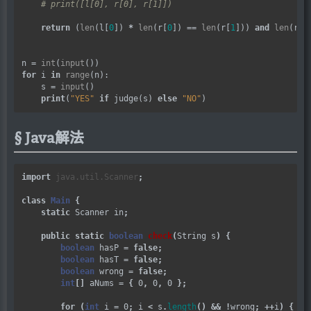
# print([l[0], r[0], r[1]])
return
 (
len
(l[
0
]) 
*
len
(r[
0
]) 
==
len
(r[
1
])) 
and
len
(r[
0
n 
=
int
(
input
for
 i 
in
range
(n):

    s 
=
input
()

print
(
"YES"
if
 judge(s) 
else
"NO"
Java解法
import
java.util.Scanner
;
class
Main
{
static
 Scanner in
;
public
static
boolean
check
(
String s
)
{
boolean
 hasP 
=
false
;
boolean
 hasT 
=
false
;
boolean
 wrong 
=
false
;
int
[]
 aNums 
=
{
 0
,
 0
,
 0 
};
for
(
int
 i 
=
 0
;
 i 
<
 s
.
length
()
&&
!
wrong
;
++
i
)
{