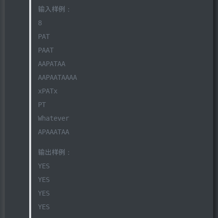
输入样例：
8
PAT
PAAT
AAPATAA
AAPAATAAAA
xPATx
PT
Whatever
APAAATAA
输出样例：
YES
YES
YES
YES