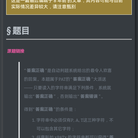
这是一篇最后编辑于 8 年前 的文章，其内容可能与目前
实际情况差异较大，请注意甄别
题目
原题链接
“
答案正确
”是自动判题系统给出的最令人欢喜
的回复。本题属于PAT的“
答案正确
”大派送
—— 只要读入的字符串满足下列条件，系统就
输出“
答案正确
”，否则输出“
答案错误
”。
得到“
答案正确
”的条件是：
字符串中必须仅有P, A, T这三种字符，不
可以包含其它字符；
任意形如 xPATx 的字符串都可以获得“
答