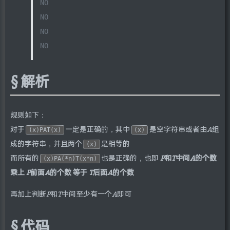
NO
NO
NO
NO
解析
规则如下：
对于
一定是正确的，其中
是空字符串或者由
A
组
(x)PAT(x)
(x)
成的字符串，并且两个
是相等的
(x)
而所有的
也是正确的，也即
P
和
T
中间
A
的个数
(x)PA(*n)T(x*n)
乘上
P
前面
A
的个数 等于
T
后面
A
的个数
再加上判断
P
和
T
中间至少有一个
A
即可
代码