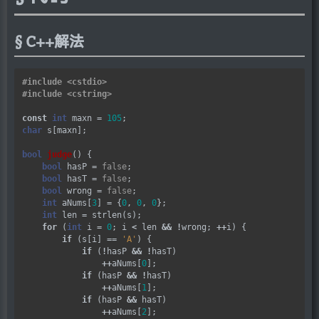
C++解法
#include
<cstdio>
#include
<cstring>
const
int
 maxn 
=
105
char
 s[maxn];

bool
judge
() {

bool
 hasP 
=
false
;

bool
 hasT 
=
false
;

bool
 wrong 
=
false
;

int
 aNums[
3
] 
=
 {
0
, 
0
, 
0
};

int
 len 
=
 strlen(s);

for
 (
int
 i 
=
0
; i 
<
 len 
&&
!
wrong; 
++
i) {

if
 (s[i] 
==
'A'
) {

if
 (
!
hasP 
&&
!
hasT)

++
aNums[
0
];

if
 (hasP 
&&
!
hasT)

++
aNums[
1
];

if
 (hasP 
&&
 hasT)

++
aNums[
2
];
