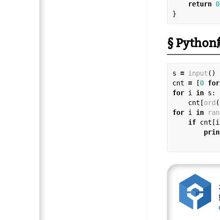
return
0
Pytho
s 
=
input
()

cnt 
=
 [
0
for
for
 i 
in
 s:

    cnt[
ord
(
for
 i 
in
ran
if
 cnt[i
prin