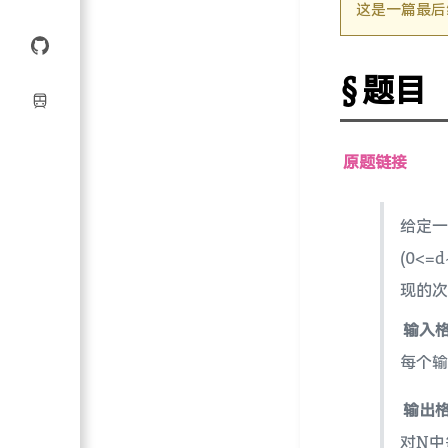
这是一篇最后
题目
原题链接
给定一个k
(0<=
现的次
输入
每个输
输出
对N中