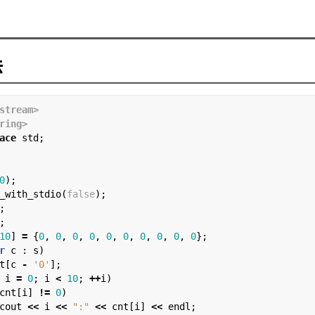
法
stream>
ring>
ace
 std;

0
);

_with_stdio(
false
);



;

10
] 
=
 {
0
, 
0
, 
0
, 
0
, 
0
, 
0
, 
0
, 
0
, 
0
, 
0
};

r
 c : s)

t[c 
-
'0'
];

 i 
=
0
; i 
<
10
; 
++
i)

cnt[i] 
!=
0
)

cout 
<<
 i 
<<
":"
<<
 cnt[i] 
<<
 endl;
