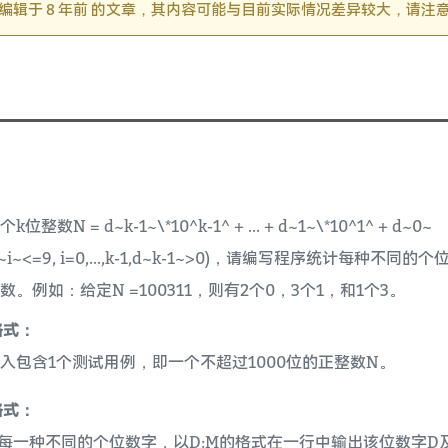
编辑于 8 年前 的文章，其内容可能与目前实际情况差异较大，请注
位整数N = d~k-1~\*10^k-1^ + ... + d~1~\*10^1^ + d~0~
d~i~<=9, i=0,...,k-1,d~k-1~>0)，请编写程序统计每种不同的
数。例如：给定N =100311，则有2个0，3个1，和1个3。
格式：
入包含1个测试用例，即一个不超过1000位的正整数N。
格式：
每一种不同的个位数字，以D:M的格式在一行中输出该位数字D