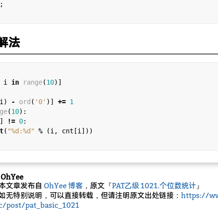
;

n解法
 i 
in
range
(
10
i) 
-
ord
(
'0'
)] 
+=
1
ge
(
10
):

] 
!=
0
:

t
(
"
%d
:
%d
"
%
 (i, cnt[i]))

OhYee
本文章发布自
OhYee 博客
，原文『
PAT乙级 1021.个位数统计
』
如无特别说明，可以直接转载，但请注明原文出处链接：
https://w
c/post/pat_basic_1021