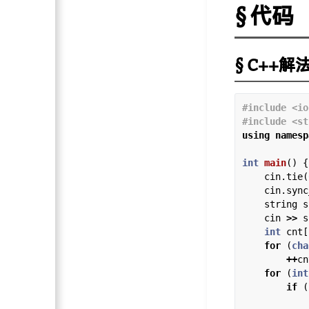
代码
C++解
#include
<io
#include
<st
using
namesp
int
main
() {

    cin.tie(
    cin.sync
    string s;
    cin 
>>
 s
int
 cnt[
for
 (
cha
++
cn
for
 (
int
if
 (
            