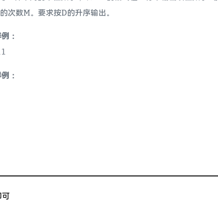
的次数M。要求按D的升序输出。
样例：
11
样例：
即可