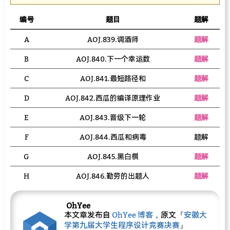
编号
题目
题解
A
AOJ.839.调酒师
题解
B
AOJ.840.下一个幸运数
题解
C
AOJ.841.最短路径和
题解
D
AOJ.842.西瓜的编译原理作业
题解
E
AOJ.843.晋级下一轮
题解
F
AOJ.844.西瓜和病毒
题解
G
AOJ.845.黑白棋
题解
H
AOJ.846.勤劳的出题人
题解
OhYee
本文章发布自
OhYee 博客
，原文『
安徽大
学第九届大学生程序设计竞赛决赛
』