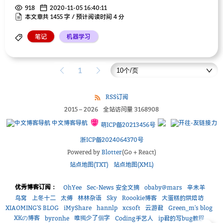
918
2020-11-05 16:40:11
本文章共 1455 字 / 预计阅读时间 4 分
笔记
机器学习
1
RSS订阅
2015
–
2026
全站访问量
3168908
中文博客导航
萌ICP备20213456号
浙ICP备2024064370号
Powered by
Blotter
(Go + React)
站点地图(TXT)
站点地图(XML)
优秀博客订阅：
OhYee
Sec-News 安全文摘
obaby@mars
辛未羊
鸟窝
上冬十二
太傅
林林杂语
Sky
Roookie博客
大蛋糕的烘焙坊
XIAOMING'S BLOG
iMyShare
hannlp
xcsoft
云游君
Green_m's blog
XKの博客
唯獨少了個字
byronhe
Coding手艺人
ip君的写bug教程