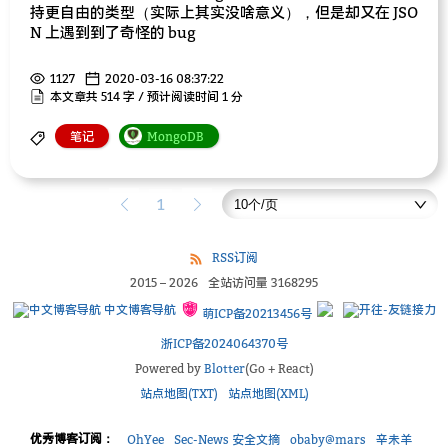
持更自由的类型（实际上其实没啥意义），但是却又在 JSO
N 上遇到到了奇怪的 bug
1127
2020-03-16 08:37:22
本文章共 514 字 / 预计阅读时间 1 分
笔记
MongoDB
1
RSS订阅
2015
–
2026
全站访问量
3168295
中文博客导航
萌ICP备20213456号
浙ICP备2024064370号
Powered by
Blotter
(Go + React)
站点地图(TXT)
站点地图(XML)
优秀博客订阅：
OhYee
Sec-News 安全文摘
obaby@mars
辛未羊