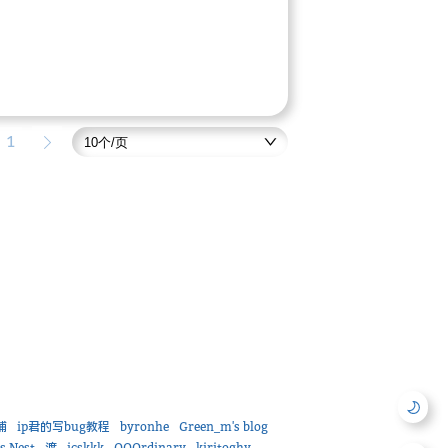
1
铺
ip君的写bug教程
byronhe
Green_m's blog
's Nest
渡
icskkk
OOOrdinary
kiritoghy