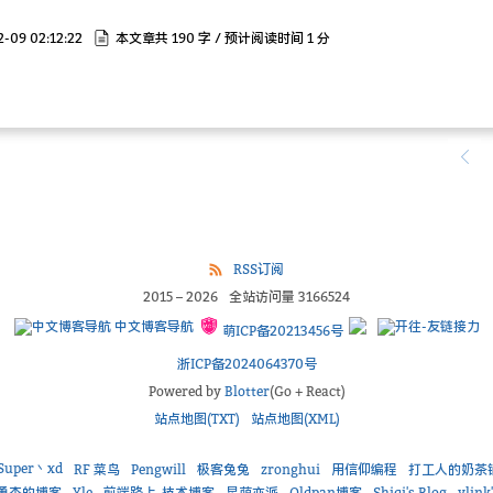
-09 02:12:22
本文章共 190 字 / 预计阅读时间 1 分
RSS订阅
2015
–
2026
全站访问量
3166524
中文博客导航
萌ICP备20213456号
浙ICP备2024064370号
Powered by
Blotter
(Go + React)
站点地图(TXT)
站点地图(XML)
Super丶xd
RF 菜鸟
Pengwill
极客兔兔
zronghui
用信仰编程
打工人的奶茶
勇杰的博客
Yle
前端路上-技术博客
星萌亦派
Oldpan博客
Shiqi's Blog
ylink