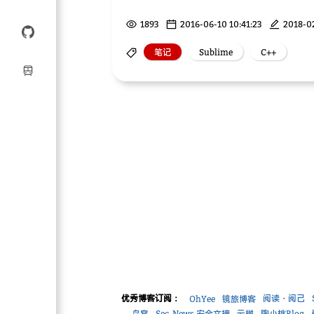
1893
2016-06-10 10:41:23
2018-02
笔记
Sublime
C++
优秀博客订阅：
阅读・阅己
OhYee
镜旅博客
鸟窝
Sec-News 安全文摘
云樾
陶小桃Blog