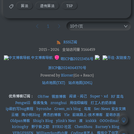
算法
遗传算法
TSP
1
RSS订阅
2015
–
2026
全站访问量
3166459
中文博客导航
萌ICP备20213456号
浙ICP备2024064370号
Powered by
Blotter
(Go + React)
站点地图(TXT)
站点地图(XML)
优秀博客订阅：
阅读・阅己
Super丶xd
OhYee
镜旅博客
RF 菜鸟
Pengwill
极客兔兔
zronghui
用信仰编程
打工人的奶茶铺
ip君的写bug教程
byronhe
Green_m's blog
鸟窝
Sec-News 安全文摘
云樾
陶小桃Blog
勇杰的博客
Yle
前端路上-技术博客
星萌亦派
Oldpan博客
Shiqi's Blog
ylink's Nest
渡
icskkk
OOOrdinary
kiritoghy
野宁新之助
BYRIO 社区
ChenShou
Barney’s Blog
唯獨少了個字
VERGESSEN
WilliamSun的小窝
Coding手艺人